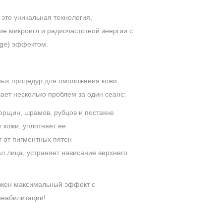
это уникальная технология,
е микроигл и радиочастотной энергии c
age) эффектом.
ых процедур для омоложения кожи
шает несколько проблем за один сеанс:
морщин, шрамов, рубцов и постакне
т кожи, уплотняет ее
т от пигментных пятен
ал лица, устраняет нависание верхнего
нужен максимальный эффект с
еабилитации!