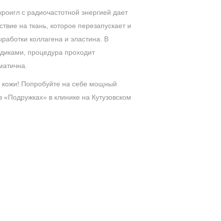
роигл с радиочастотной энергией дает
твие на ткань, которое перезапускает и
ыработки коллагена и эластина. В
одиками, процедура проходит
матична.
 кожи! Попробуйте на себе мощный
«Подружках» в клинике на Кутузовском
на Кутузовском пр., д. 34, стр.14
ПЕРЕЗВОНИМ
через 30 секунд