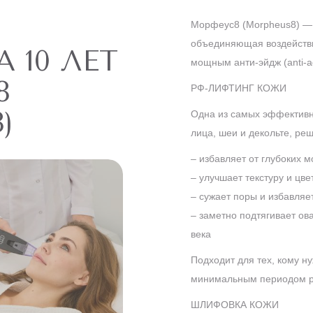
Морфеус8 (Morpheus8) — 
объединяющая воздействи
 10 ЛЕТ
мощным анти-эйдж (anti-
8
РФ-ЛИФТИНГ КОЖИ
)
Одна из самых эффективн
лица, шеи и декольте, ре
– избавляет от глубоких 
– улучшает текстуру и цве
– сужает поры и избавляе
– заметно подтягивает ов
века
Подходит для тех, кому 
минимальным периодом р
ШЛИФОВКА КОЖИ