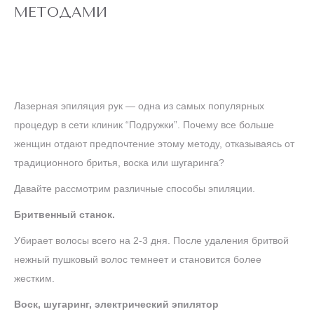
до
5 ДНЕЙ
МЕТОДАМИ
конца акции
ЛАЗЕРЕ
АЛЕКСАНДРИТОВОМ
ТЕЛО" НА
ЭПИЛЯЦИЯ "ВСЕ
АКЦИЯ! ЛАЗЕРНАЯ
Лазерная эпиляция рук — одна из самых популярных
процедур в сети клиник “Подружки”. Почему все больше
женщин отдают предпочтение этому методу, отказываясь от
РУКИ
традиционного бритья, воска или шугаринга?
Давайте рассмотрим различные способы эпиляции.
Бритвенный станок.
Убирает волосы всего на 2-3 дня. После удаления бритвой
нежный пушковый волос темнеет и становится более
жестким.
Воск, шугаринг, электрический эпилятор