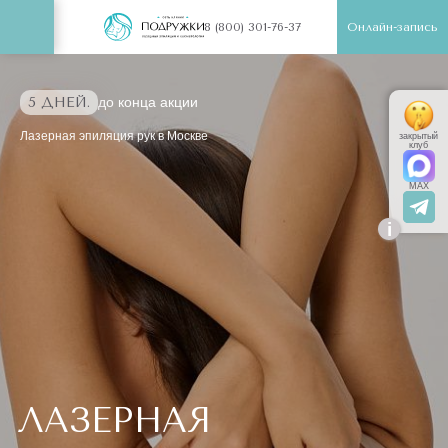
Онлайн-запись
8 (800) 301-76-37
5 ДНЕЙ.
до конца акции
Лазерная эпиляция рук в Москве
закрытый
клуб
MAX
i
ЛАЗЕРНАЯ