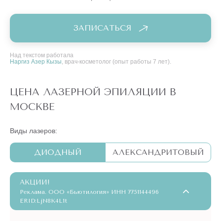
ЗАПИСАТЬСЯ
Над текстом работала
Наргиз Азер Кызы
, врач-косметолог (опыт работы 7 лет).
ЦЕНА ЛАЗЕРНОЙ ЭПИЛЯЦИИ В
МОСКВЕ
Виды лазеров:
ДИОДНЫЙ
АЛЕКСАНДРИТОВЫЙ
АКЦИИ!
Реклама. ООО «Бьютилогия» ИНН 7751144496
ERID:LjN8K4L1t