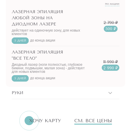
ПО АКЦИИ
ЛАЗЕРНАЯ ЭПИЛЯЦИЯ
ЛЮБОЙ ЗОНЫ НА
2 790 ₽
ДИОДНОМ ЛАЗЕРЕ
500 ₽
действует на одиночную зону, для новых
клиентов
до конца акции
5 ДНЕЙ
ЛАЗЕРНАЯ ЭПИЛЯЦИЯ
"ВСЕ ТЕЛО"
11 990 ₽
Диодный лазер (ноги полностью, глубокое
2 990 ₽
бикини, подмышки, малая зона) - действует
для новых клиентов
до конца акции
5 ДНЕЙ
РУКИ
ERID:LjN8K4L1t
7751144496
ИНН
ХОЧУ КАРТУ
СМ. ВСЕ ЦЕНЫ
«Бьютилогия»
Реклама. ООО
АКЦИИ!