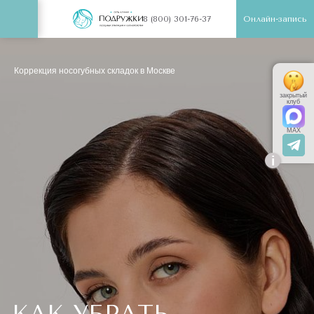
Онлайн-запись
8 (800) 301-76-37
Коррекция носогубных складок в Москве
закрытый
клуб
MAX
i