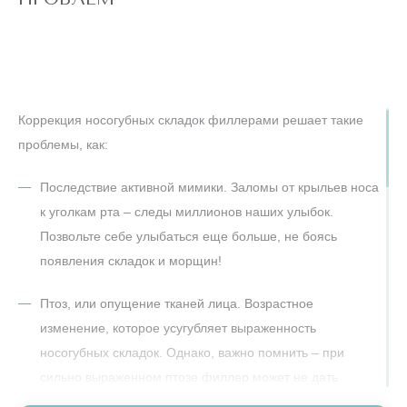
Коррекция носогубных складок филлерами решает такие
проблемы, как:
Последствие активной мимики. Заломы от крыльев носа
к уголкам рта – следы миллионов наших улыбок.
Позвольте себе улыбаться еще больше, не боясь
появления складок и морщин!
Птоз, или опущение тканей лица. Возрастное
изменение, которое усугубляет выраженность
носогубных складок. Однако, важно помнить – при
сильно выраженном птозе филлер может не дать
яркого результата, для устранения опущения тканей