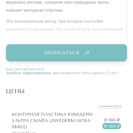
визуально моложе, сохранив свои природные черты,
поможет контурная пластика.
Это инъекционный метод, при котором носогубки
заполняются филлером. Это плотный гель, восполняющий
утраченный или недостаточный от природы объем,
разглаживающий складки, заломы, морщинки и придающий
ЗАПИСАТЬСЯ
лицу молодой вид.
Эта методика не только помогает избавиться от внешних
Над текстом работала
недостатков. Препарат имеет в составе гиалуроновую
Зулейхат Абдурахмановна
, врач-косметолог (опыт работы 12 лет).
кислоту, которая запускает омоложение изнутри! Она
восстанавливает и поддерживает гидробаланс, кожа
ЦЕНЫ
становится свежей, упругой, наполненной жизнью!
Каждый наш пациент остался доволен полученным
КЛУБНАЯ КАРТА
КОНТУРНАЯ ПЛАСТИКА ЮВИДЕРМ
результатом. И вы сами можете оценить эффект – в нашей
21 900 ₽
УЛЬТРА СМАЙЛ (JUVEDERM ULTRA
галерее До и После!
19 900 ₽
SMILE)