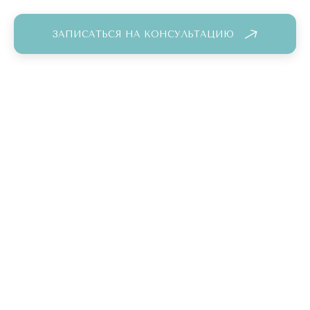
жидкость из организма, что способствует устранению
отечности.
ЗАПИСАТЬСЯ НА КОНСУЛЬТАЦИЮ
Аппарат Эндосфера терапия
производит сосудистую гимнастику и моделирует
идеальный силуэт. Разрушает связи между жировыми
тканями благодаря воздействию на волокна
соединительной ткани.
Восстанавливается тонус кожи благодаря усиленному
кровообращению и улучшению усвоения кислорода. Лечит
целлюлит любой стадии, даже фиброзный.