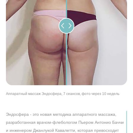
Аппаратный массаж Эндосфера, 7 сеансов, фото через 10 недель
Антицеллюлитный массаж Эндосфера, 4 сеанса, фото через 1 месяц
Эндосфера, 3 сеанса, фото через месяц
Эндосфера - это новая методика аппаратного массажа,
разработанная врачом-флебологом Пьером Антонио Баччи
и инженером Джанлукой Кавалетти, которая превосходит