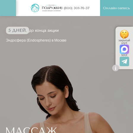
Онлайн-запись
8 (800) 301-76-37
5 ДНЕЙ.
до конца акции
Эндосфера (Endospheres) в Москве
закрытый
клуб
MAX
i
МАССАЖ