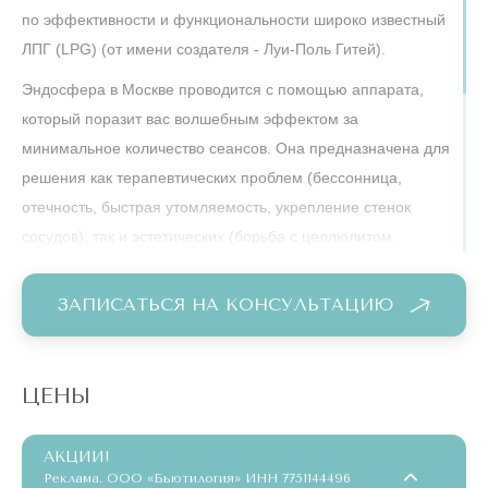
по эффективности и функциональности широко известный
ЛПГ (LPG) (от имени создателя - Луи-Поль Гитей).
Эндосфера в Москве проводится с помощью аппарата,
который поразит вас волшебным эффектом за
минимальное количество сеансов. Она предназначена для
решения как терапевтических проблем (бессонница,
отечность, быстрая утомляемость, укрепление стенок
сосудов), так и эстетических (борьба с целлюлитом,
уменьшение жировых отложений, дряблость кожи).
Благодаря Эндосфере можно вывести из тканей лишнюю
ЗАПИСАТЬСЯ НА КОНСУЛЬТАЦИЮ
жидкость, активизировать кровообращение и лимфоток,
ускорить обменные процессы и убрать застойные шлаки и
токсины.
ЦЕНЫ
Посмотрите, каких прекрасных результатов добились наши
клиенты после прохождения курса в Москве на аппарате
АКЦИИ!
Реклама. ООО «Бьютилогия» ИНН 7751144496
Эндосфера.