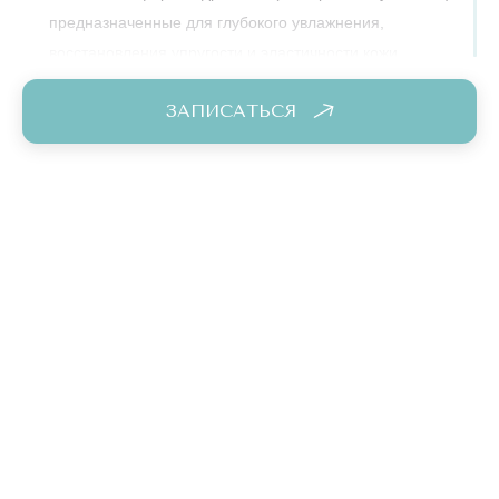
предназначенные для глубокого увлажнения,
восстановления упругости и эластичности кожи,
разглаживания мелких морщин и улучшения цвета
ЗАПИСАТЬСЯ
лица. Подходят для кожи любого типа и возраста,
нуждающейся в интенсивном увлажнении и
антивозрастной (anti-age) терапии. Мезофарм Гидро
Лайн (Mesopharm Hydro Line) создан для интенсивного
увлажнения кожи и восстановления ее гидробаланса.
Препараты для лечения волос и кожи головы
представлены двумя интенсивными средствами –
Мезолайн Хэир (Mesoline Hair) и Мезофарм Хэир Икс
ДНА Пептид (Mesopharm Hair X DNA PEPTIDE). Их
суперсила – инновационные формулы, направленные
на стимуляцию роста волос, укрепление волосяных
фолликулов, предотвращение выпадения, улучшение
структуры волос и нормализацию работы сальных