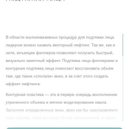
Нити Аптос — это брендированные нитевые системы,
которые включают разные варианты нитей для лица и шеи,
в том числе с насечками и специальной формой для более
точечной фиксации тканей.
В области малоинвазивных процедур для подтяжки лица
Их применяют для адресной коррекции овала, зоны щёк,
лидером можно назвать векторный лифтинг. Так же, как и
брылей, второй подбородок, иногда — для лифтинга
нити, инъекции филлеров позволяют получить быстрый,
бровей и области шеи.
визуально заметный эффект. Подтяжка лица филлерами и
Выбор конкретного типа нитей Аптос, схемы установки и
контурная подтяжка лица помогают восстановить объём
количества всегда делает врач-косметолог после очной
там, где ткани «сползли» вниз, и за счет этого создать
консультации и оценки степени птоза.
эффект лифтинга.
Контурная пластика — это в первую очередь восполнение
ПЛЮСЫ И МИНУСЫ НИТЕВОГО
утраченного объема и мягкое моделирование овала.
ЛИФТИНГА
Заполняя определенные зоны, врач как бы «расправляет»
кожу изнутри, кожа выглядит более наполненной, а черты
Нитевой лифтинг дает быстрый, часто почти мгновенный
— собранными и подтянутыми. Такой подход особенно