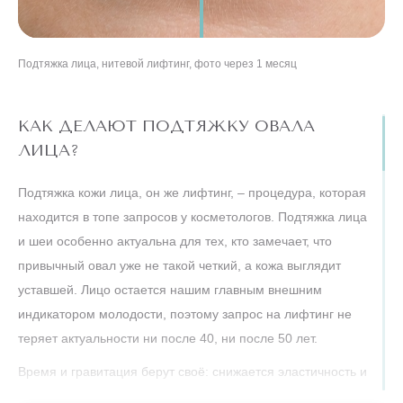
Аппаратная подтяжка лица, РФ-лифтинг Морфеус 8, 3 процедуры,
Подтяжка лица, нитевой лифтинг, фото через 1 месяц
фото через 6 месяцев
КАК ДЕЛАЮТ ПОДТЯЖКУ ОВАЛА
ЛИЦА?
Подтяжка кожи лица, он же лифтинг, – процедура, которая
находится в топе запросов у косметологов. Подтяжка лица
и шеи особенно актуальна для тех, кто замечает, что
привычный овал уже не такой четкий, а кожа выглядит
уставшей. Лицо остается нашим главным внешним
индикатором молодости, поэтому запрос на лифтинг не
теряет актуальности ни после 40, ни после 50 лет.
Время и гравитация берут своё: снижается эластичность и
тонус кожи, она становится тусклой, контур овала лица