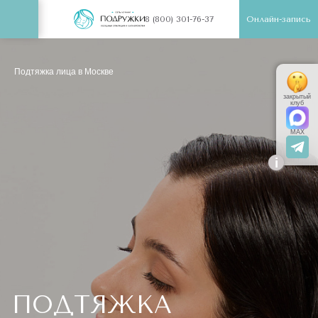
Онлайн-запись
8 (800) 301-76-37
Подтяжка лица в Москве
закрытый
клуб
MAX
i
ПОДТЯЖКА