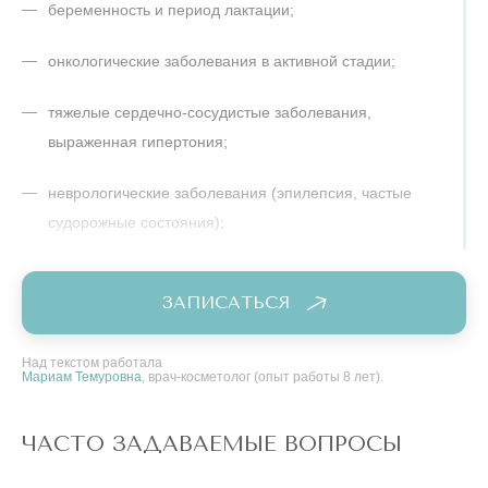
беременность и период лактации;
онкологические заболевания в активной стадии;
тяжелые сердечно‑сосудистые заболевания,
выраженная гипертония;
неврологические заболевания (эпилепсия, частые
судорожные состояния);
выраженные системные заболевания соединительной
ЗАПИСАТЬСЯ
ткани, декомпенсированный сахарный диабет;
наличие кардиостимулятора или других электронных
Над текстом работала
Мариам Темуровна
, врач-косметолог (опыт работы 8 лет).
имплантатов;
металлические импланты в зоне предполагаемого
ЧАСТО ЗАДАВАЕМЫЕ ВОПРОСЫ
воздействия;