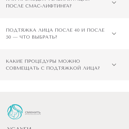
онкологические заболевания;
ПОСЛЕ СМАС‑ЛИФТИНГА?
сахарный диабет;
неврологические заболевания (эпилепсия);
ПОДТЯЖКА ЛИЦА ПОСЛЕ 40 И ПОСЛЕ
50 — ЧТО ВЫБРАТЬ?
беременность и период лактации;
кожные инфекции в активной фазе (герпетические,
КАКИЕ ПРОЦЕДУРЫ МОЖНО
бактериальные);
СОВМЕЩАТЬ С ПОДТЯЖКОЙ ЛИЦА?
солнечная крапивница;
приём препаратов, повышающих фоточувствительность
(антибиотики, оральные контрацептивы,
антикоагулянты, ретиноиды);
сменить
повреждение кожи в области воздействия;