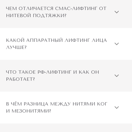
индивидуальная чувствительность к фото‑воздействию
ЧЕМ ОТЛИЧАЕТСЯ СМАС‑ЛИФТИНГ ОТ
НИТЕВОЙ ПОДТЯЖКИ?
приём препаратов, повышающих
светочувствительность кожи;
тату, перманентный макияж в зоне воздействия;
КАКОЙ АППАРАТНЫЙ ЛИФТИНГ ЛИЦА
ЛУЧШЕ?
наличие кардиостимулятора или металлического
протеза
ЧТО ТАКОЕ РФ‑ЛИФТИНГ И КАК ОН
любые постоянные имплантаты в области лечения;
РАБОТАЕТ?
заболевания и воспаления кожи в обрабатываемой
зоне.
В ЧЁМ РАЗНИЦА МЕЖДУ НИТЯМИ КОГ
Противопоказания для процедуры контурной
И МЕЗОНИТЯМИ?
пластики:
беременность и период лактации;