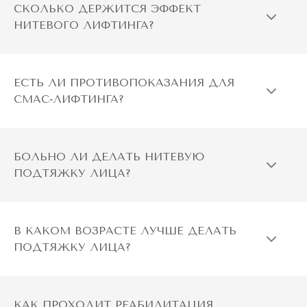
СКОЛЬКО ДЕРЖИТСЯ ЭФФЕКТ
НИТЕВОГО ЛИФТИНГА?
онкологические заболевания;
системные заболевания (сахарный диабет, ВИЧ, СПИД);
ЕСТЬ ЛИ ПРОТИВОПОКАЗАНИЯ ДЛЯ
заболевания крови, нарушение свертываемости
СМАС‑ЛИФТИНГА?
(гемофилия);
наличие воспалительного процесса в области
БОЛЬНО ЛИ ДЕЛАТЬ НИТЕВУЮ
проведения, герпес, открытые раны;
ПОДТЯЖКУ ЛИЦА?
простуда, острая вирусная или бактериальная
инфекция;
В КАКОМ ВОЗРАСТЕ ЛУЧШЕ ДЕЛАТЬ
ПОДТЯЖКУ ЛИЦА?
склонность к образованию келоидных рубцов.
Противопоказания для процедуры ББЛ (BBL):
КАК ПРОХОДИТ РЕАБИЛИТАЦИЯ