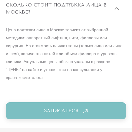
СКОЛЬКО СТОИТ ПОДТЯЖКА ЛИЦА В
острые воспалительные процессы и инфекции, в том
МОСКВЕ?
числе на коже в зоне обработки;
нарушение чувствительности кожи в зоне воздействия.
Цена подтяжки лица в Москве зависит от выбранной
методики: аппаратный лифтинг, нити, филлеры или
Противопоказания для процедуры на аппарате
хирургия. На стоимость влияют зоны (только лицо или лицо
Морфеус8 (Morpheus8):
и шея), количество нитей или объем филлера и уровень
клиники. Актуальные цены обычно указаны в разделе
беременность и лактация;
“ЦЕНЫ” на сайте и уточняются на консультации у
врача‑косметолога.
онкологические заболевания;
неврологические заболевания (эпилепсия);
психические расстройства (шизофрения);
ЗАПИСАТЬСЯ
системные заболевания (сахарный диабет);