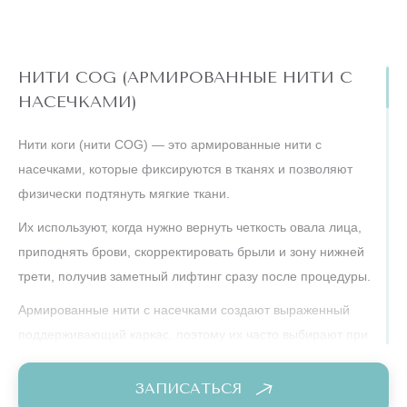
становится более плотной, улучшается ее тон и общий вид.
Такое омоложение без реабилитации подходит тем, кто
хочет заметно освежить лицо за счёт света и тепла, без
НИТИ COG (АРМИРОВАННЫЕ НИТИ С
проколов и разрезов, и легко вписать процедуры в
НАСЕЧКАМИ)
привычный ритм жизни.
Нити коги (нити COG) — это армированные нити с
насечками, которые фиксируются в тканях и позволяют
физически подтянуть мягкие ткани.
Их используют, когда нужно вернуть четкость овала лица,
приподнять брови, скорректировать брыли и зону нижней
трети, получив заметный лифтинг сразу после процедуры.
Армированные нити с насечками создают выраженный
поддерживающий каркас, поэтому их часто выбирают при
более выраженном птозе, когда лёгких методик уже
недостаточно.
ЗАПИСАТЬСЯ