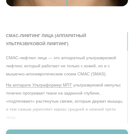
до
5 ДНЕЙ
продолжительный эффект, однако это самый долгий,
конца акции
дорогостоящий и травматичный метод, оставляющий
РФ-ЛИФТИНГ
следы в виде рубцов, пусть даже хорошо спрятанных.
МОРФЕУС8
Многие пациенты после 40 и особенно после 50 лет
(MORPHEUS8)
59 900 ₽
СМАС-ЛИФТИНГ ЛИЦА (АППАРАТНЫЙ
39 900 ₽
(Лицо полностью
предпочитают начинать с косметологических методик,
+ декольте)
УЛЬТРАЗВУКОВОЙ ЛИФТИНГ)
чтобы как можно позже приходить к хирургии или вовсе
до
5 ДНЕЙ
конца акции
обойтись без неё.
СМАС-лифтинг лица — это аппаратный ультразвуковой
лифтинг, который работает не только с кожей, но и с
ЛИФТИНГ
РФ-
мышечно-апоневротическим слоем СМАС (SMAS).
На аппарате Ультраформер МПТ
ультразвуковой импульс
(ULTHERA)
АЛЬТЕРА
точечно прогревает ткани на заданной глубине,
«подтягивает» растянутые связки, которые держат мышцы,
и тем самым укрепляет каркас средней и нижней трети
лица.
4 В 1
YOUNG)
FOREVER
ЯНГ (BBL
ФОРЕВЕР
ББЛ
В результате контур лица становится более чётким,