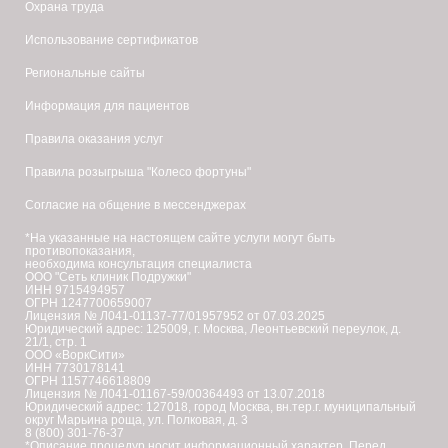
Охрана труда
Использование сертификатов
Региональные сайты
Информация для пациентов
Правила оказания услуг
Правила розыгрыша "Колесо фортуны"
Согласие на общение в мессенджерах
*На указанные на настоящем сайте услуги могут быть
противопоказания,
необходима консультация специалиста
ООО "Сеть клиник Подружки"
ИНН 9715494957
ОГРН 1247700659007
Лицензия № Л041-01137-77/01957952 от 07.03.2025
Юридический адрес: 125009, г. Москва, Леонтьевский переулок, д.
21/1, стр. 1
ООО «ВоркСити»
ИНН 7730178141
ОГРН 1157746618809
Лицензия № Л041-01167-59/00364493 от 13.07.2018
Юридический адрес: 127018, город Москва, вн.тер.г. муниципальный
округ Марьина роща, ул. Полковая, д. 3
8 (800) 301-76-37
*Описание процедур носит информационный характер. Перед