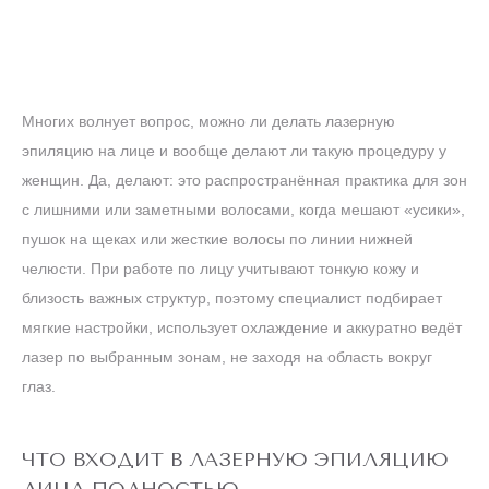
до
5 ДНЕЙ
конца акции
ЛАЗЕРЕ
АЛЕКСАНДРИТОВОМ
Многих волнует вопрос, можно ли делать лазерную
ТЕЛО" НА
ЭПИЛЯЦИЯ "ВСЕ
АКЦИЯ! ЛАЗЕРНАЯ
эпиляцию на лице и вообще делают ли такую процедуру у
женщин. Да, делают: это распространённая практика для зон
с лишними или заметными волосами, когда мешают «усики»,
ШЕЯ
И
пушок на щеках или жесткие волосы по линии нижней
ЛИЦО
челюсти. При работе по лицу учитывают тонкую кожу и
близость важных структур, поэтому специалист подбирает
мягкие настройки, использует охлаждение и аккуратно ведёт
лазер по выбранным зонам, не заходя на область вокруг
глаз.
ЧТО ВХОДИТ В ЛАЗЕРНУЮ ЭПИЛЯЦИЮ
ЛИЦА ПОЛНОСТЬЮ