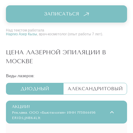
ЗАПИСАТЬСЯ
Над текстом работала
Наргиз Азер Кызы
, врач-косметолог (опыт работы 7 лет).
ЦЕНА ЛАЗЕРНОЙ ЭПИЛЯЦИИ В
МОСКВЕ
Виды лазеров:
ДИОДНЫЙ
АЛЕКСАНДРИТОВЫЙ
АКЦИИ!
Реклама. ООО «Бьютилогия» ИНН 7751144496
ERID:LjN8K4L1t