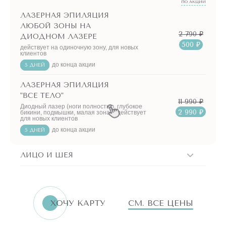
ПО АКЦИИ
ЛАЗЕРНАЯ ЭПИЛЯЦИЯ
ЛЮБОЙ ЗОНЫ НА
2 790 ₽
ДИОДНОМ ЛАЗЕРЕ
500 ₽
действует на одиночную зону, для новых
клиентов
до конца акции
5 ДНЕЙ
ЛАЗЕРНАЯ ЭПИЛЯЦИЯ
"ВСЕ ТЕЛО"
11 990 ₽
Диодный лазер (ноги полностью, глубокое
2 990 ₽
бикини, подмышки, малая зона) - действует
для новых клиентов
до конца акции
5 ДНЕЙ
ЛИЦО И ШЕЯ
ERID:LjN8K4L1t
7751144496
ИНН
ХОЧУ КАРТУ
СМ. ВСЕ ЦЕНЫ
«Бьютилогия»
Реклама. ООО
АКЦИИ!