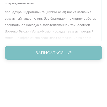
повреждения кожи.
процедура Гидропилинга (HydraFacial) носит название
вакуумный гидропилинг. Все благодаря принципу работы:
специальная насадка с запатентованной технологией
Вортекс-Фьюжн (Vortex-Fusion) создает вакуум, который
мягко, но эффективно всасывает загрязнения из пор и
удаляет омертвевшие клетки кожи. Внутри насадки
реализована система подачи сывороток, которые
ЗАПИСАТЬСЯ
одновременно очищают кожу, питают ее активными
ингредиентами и обеспечивают увлажнение.
Как это работает?
Вакуум мягко приподнимает кожу, что не только лучше
очищает кожу, но и способствует более эффективному
проникновению активных ингредиентов сывороток в
глубокие слои кожи, что обеспечивает максимальный
результат от процедуры. Спиралевидное движение насадки