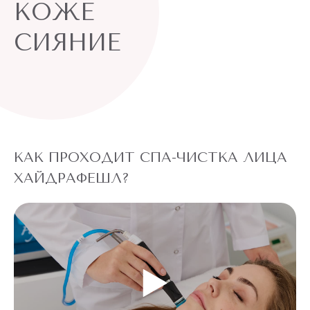
КОЖЕ
специальных питательных сывороток.
СИЯНИЕ
Стимуляция обновления клеток, омоложение,
улучшение тона и текстуры кожи.
Гидропилинг (HydraFacial) разработан для всех: любого
возраста, пола и типа кожи, даже самой чувствительной.
Врач-косметолог сети клиник “Подружки” может подобрать
специальные сыворотки и адаптировать уход
КАК ПРОХОДИТ СПА-ЧИСТКА ЛИЦА
индивидуально под ваши потребности.
ХАЙДРАФЕШЛ?
При курсовом применении, чистка лица Гидропилинг
(HydraFacial) помогает устранить жирный блеск,
закупоренные поры, уменьшить выраженность морщин и
пигментации. Но многие пациенты отмечают улучшение
текстуры и ровный тон кожи уже после одного сеанса, а
эффект увлажненной, свежей, отдохнувшей кожи
сохраняется больше недели – и это всего за один раз!