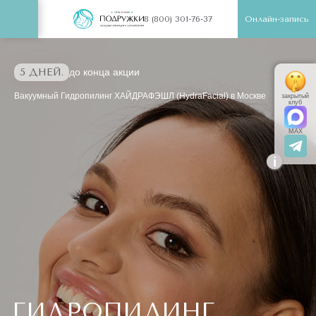
Онлайн-запись
8 (800) 301-76-37
5 ДНЕЙ.
до конца акции
Вакуумный Гидропилинг ХАЙДРАФЭШЛ (HydraFacial) в Москве
закрытый
клуб
MAX
i
ГИДРОПИЛИНГ