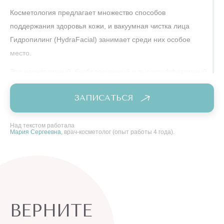
Косметология предлагает множество способов
поддержания здоровья кожи, и вакуумная чистка лица
Гидропилинг (HydraFacial) занимает среди них особое
место.
Это неинвазивный, безболезненный и высокоэффективный
аппаратный метод, которая сочетает несколько этапов для
ЗАПИСАТЬСЯ
совершенного очищения! В отличие от агрессивных чисток,
Гидропилинг (HydraFacial) не травмирует кожу, а результат
виден сразу после первого сеанса.
Над текстом работала
Мария Сергеевна,
врач-косметолог (опыт работы 4 года).
процедура Гидропилинга (HydraFacial) – это комплексный
подход и деликатная забота о коже:
Глубокое очищение пор от загрязнений и излишков
кожного сала.
ВЕРНИТЕ
Увлажнение кожи, насыщение ее с помощью