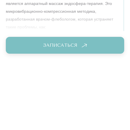
является аппаратный массаж эндосфера-терапия. Это
микровибрационно-компрессионная методика,
разработанная врачом-флебологом, которая устраняет
такие проблемы, как:
дряблость кожи;
ЗАПИСАТЬСЯ
целлюлит;
отеки;
жировые отложения в проблемных зонах.
Аппарат решает не только эстетические, но и
терапевтические проблемы! Инновационный сенсорный
датчик максимально точно подбирает необходимую
степень компрессии, благодаря чему каждый пациент
достигает желаемого результата. Эндосфера-терапия,