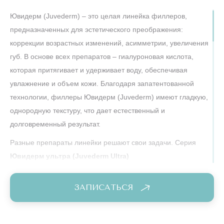
подчеркнув достоинства и скрыв недостатки! Сеть клиник
Ювидерм (Juvederm) – это целая линейка филлеров,
“Подружки” – не исключение! Каждый пациент, который
предназначенных для эстетического преображения:
делал у нас эту процедуру, уверенно подтверждает в своих
коррекции возрастных изменений, асимметрии, увеличения
отзывах о Ювидерм (Juvederm) – этот филлер творит
губ. В основе всех препаратов – гиалуроновая кислота,
чудеса!
которая притягивает и удерживает воду, обеспечивая
увлажнение и объем кожи. Благодаря запатентованной
технологии, филлеры Ювидерм (Juvederm) имеют гладкую,
однородную текстуру, что дает естественный и
долговременный результат.
Разные препараты линейки решают свои задачи. Серия
Ювидерм ультра (Juvederm Ultra)
включает в себя:
ЗАПИСАТЬСЯ
Ювидерм ультра 3 (Juvederm Ultra 3): предназначен для
коррекции глубоких морщин и складок, таких как
носогубные складки и морщины марионетки. Препарат