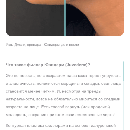
Углы Джоли, препарат Ювидерм, до и после
Углы нижней челюсти, препарат Ювидерм, до и после
Увеличение губ препаратом Ювидерм ультра смайл
Коррекция формы и увеличение губ препаратом Ювидерм ультра
Увеличение губ в клинике “Подружки” препаратом Ювидерм ультра
смайл
смайл
Что такое филлер Ювидерм (Juvederm)?
Это не новость, но с возрастом наша кожа теряет упругость
и эластичность, появляются морщины и складки, овал лица
становится менее четким. И, несмотря на тренды
натуральности, вовсе не обязательно мириться со следами
возраста на лице. Есть способ вернуть (или продлить)
молодость, сохранив при этом свои естественные черты!
Контурная пластика
филлерами на основе гиалуроновой