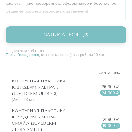
кислоты – уже проверенное, эффективное и безопасное
решение проблем возрастных изменений!
Одним из самых популярных препаратов для этой
процедуры является Ювидерм (Juvederm).
ЗАПИСАТЬСЯ
Филлер Ювидерм (Juvederm) – это инъекции,
разработанные на основе гиалуроновой кислоты, которые
Над текстом работала
Елена Геннадьевна
, врач-косметолог (опыт работы 10 лет).
позволяют быстро и эффективно восполнить объем,
разгладить морщины, скорректировать форму губ, скул и
других зон лица, и даже добиться эффекта подтяжки.
КЛУБНАЯ КАРТА
КОНТУРНАЯ ПЛАСТИКА
Преимущества контурной пластики с Ювидерм (Juvederm):
26 900 ₽
ЮВИДЕРМ УЛЬТРА 3
24 900 ₽
(JUVEDERM ULTRA 3)
Мгновенный результат: эффект заметен сразу после
(Лицо, 1,0 мл)
процедуры.
КОНТУРНАЯ ПЛАСТИКА
ЮВИДЕРМ УЛЬТРА
Естественный вид: любой препарат Ювидерм
21 900 ₽
СМАЙЛ (JUVEDERM
19 900 ₽
(Juvederm) обеспечивает естественный и гармоничный
ULTRA SMILE)