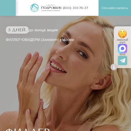
Онлайн-запись
8 (800) 301-76-37
5 ДНЕЙ.
до конца акции
ФИЛЛЕР ЮВИДЕРМ (Juvederm) в Москве
закрытый
клуб
MAX
i