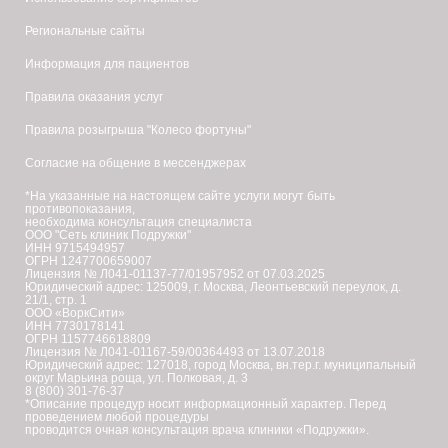
Региональные сайты
Информация для пациентов
Правила оказания услуг
Правила розыгрыша "Колесо фортуны"
Согласие на общение в мессенджерах
*На указанные на настоящем сайте услуги могут быть
противопоказания,
необходима консультация специалиста
ООО "Сеть клиник Подружки"
ИНН 9715494957
ОГРН 1247700659007
Лицензия № Л041-01137-77/01957952 от 07.03.2025
Юридический адрес: 125009, г. Москва, Леонтьевский переулок, д.
21/1, стр. 1
ООО «ВоркСити»
ИНН 7730178141
ОГРН 1157746618809
Лицензия № Л041-01167-59/00364493 от 13.07.2018
Юридический адрес: 127018, город Москва, вн.тер.г. муниципальный
округ Марьина роща, ул. Полковая, д. 3
8 (800) 301-76-37
*Описание процедур носит информационный характер. Перед
проведением любой процедуры
проводится очная консультация врача клиники «Подружки».