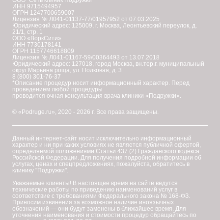
ООО "Сеть клиник Подружки"
ИНН 9715494957
ОГРН 1247700659007
Лицензия № Л041-01137-77/01957952 от 07.03.2025
Юридический адрес: 125009, г. Москва, Леонтьевский переулок, д.
21/1, стр. 1
ООО «ВоркСити»
ИНН 7730178141
ОГРН 1157746618809
Лицензия № Л041-01167-59/00364493 от 13.07.2018
Юридический адрес: 127018, город Москва, вн.тер.г. муниципальный
округ Марьина роща, ул. Полковая, д. 3
8 (800) 301-76-37
*Описание процедур носит информационный характер. Перед
проведением любой процедуры
проводится очная консультация врача клиники «Подружки».
© «Podruge.ru», 2020 - 2026 г. Все права защищены.
Данный интернет-сайт носит исключительно информационный
характер и ни при каких условиях не является публичной офертой,
определяемой положениями Статьи 437 (2) Гражданского кодекса
Российской Федерации. Для получения подробной информации об
услугах, ценах и спецпредложениях, пожалуйста, обратитесь в
клинику "Подружки".
Уважаемые клиенты! В настоящее время на сайте ведутся
технические работы по приведению наименований услуг в
соответствие с требованиями Федерального закона № 168-ФЗ.
Приносим извинения за возможное наличие иноязычных
обозначений — они будут заменены в ближайшее время. Для
уточнения наименования и стоимости процедур обращайтесь по