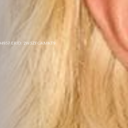
4957 ERID: 2W5ZFGKMKT9