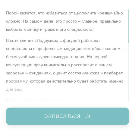
Порой кажется, что избавиться от целлюлита чрезвычайно
сложно. На самом деле, это просто – главное, правильно
выбрать клинику и грамотного специалиста!
В сети клиник «Подружки» с фигурой работают
специалисты с профильным медицинским образованием —
без случайных «курсов выходного дня». На первой
консультации врач внимательно расспросит о вашем
здоровье и ожиданиях, оценит состояние кожи и подберет
программу, которая действительно будет работать именно
для вас.
Курс, который дает результат
Чтобы увидеть заметные изменения, мы выстраиваем курс
ЗАПИСАТЬСЯ
процедур, а не разовые визиты. Чаще всего это 8–12
сеансов с периодичностью 2–3 раза в неделю — такой