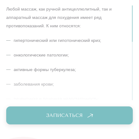
Так, например, антицеллюлитный массаж живота поможет
Любой массаж, как ручной антицеллюлитный, так и
уменьшить талию, антицеллюлитный массаж бедер и ног
аппаратный массаж для похудения имеет ряд
восстановит тургор и сотрет следы “апельсиновой корки”,
противопоказаний. К ним относятся:
антицеллюлитный массаж ягодиц добавит тонуса,
разгладит кожу и придаст привлекательную и
гипертонический или гипотонический криз;
соблазнительную форму.
онкологические патологии;
Массаж для похудения гарантированно решит
эстетическую проблему, и бонусом улучшит ваше здоровье
активные формы туберкулеза;
в целом! Вы получите не только совершенный силуэт и
ровную упругую кожу, но и обнаружите в себе новые силы и
заболевания крови;
энергию, избавитесь от отеков и укрепите иммунитет!
печеночная и почечная недостаточность;
ОРВИ в острой стадии;
ЗАПИСАТЬСЯ
заболевания молочных желез;