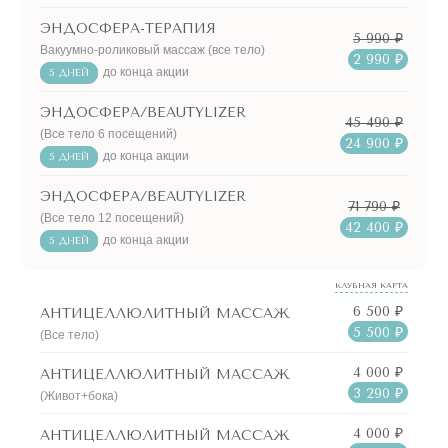
Beautylizer. Какой из них будет максимально результативен
для решения именно вашей проблемы поможет
ЭНДОСФЕРА-ТЕРАПИЯ
5 990 ₽
Вакуумно-роликовый массаж (все тело)
определить ваш врач-косметолог.
2 990 ₽
до конца акции
5 ДНЕЙ
ЭНДОСФЕРА/BEAUTYLIZER
45 490 ₽
(Все тело 6 посещений)
24 900 ₽
до конца акции
5 ДНЕЙ
ЭНДОСФЕРА/BEAUTYLIZER
71 790 ₽
(Все тело 12 посещений)
42 400 ₽
до конца акции
5 ДНЕЙ
КЛУБНАЯ КАРТА
6 500 ₽
АНТИЦЕЛЛЮЛИТНЫЙ МАССАЖ
5 500 ₽
(Все тело)
4 000 ₽
АНТИЦЕЛЛЮЛИТНЫЙ МАССАЖ
3 290 ₽
(Живот+бока)
4 000 ₽
АНТИЦЕЛЛЮЛИТНЫЙ МАССАЖ