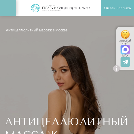
Онлайн-запись
8 (800) 301-76-37
Антицеллюлитный массаж в Москве
закрытый
клуб
MAX
i
АНТИЦЕЛЛЮЛИТНЫЙ