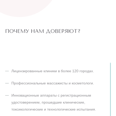
Профессионалы сети клиник “Подружки” сделают все
возможное, чтобы вы достигли фигуры мечты, а совместная
работа принесет двойной результат!
ПОЧЕМУ НАМ ДОВЕРЯЮТ?
Лицензированные клиники в более 120 городах.
Профессиональные массажисты и косметологи.
Инновационные аппараты с регистрационным
удостоверением, прошедшие клинические,
токсикологические и технологические испытания.