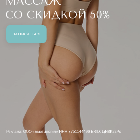
МАССАЖ
СО СКИДКОЙ 50%
ЗАПИСАТЬСЯ
Реклама. ООО «Бьютилогия» ИНН 7751144496 ERID: LjN8K2zPo