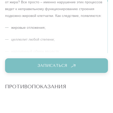
от жира? Все просто – именно нарушение этих процессов
ведет к неправильному функционированию строения
подкожно-жировой клетчатки. Как следствие, появляются:
жировые отложения;
целлюлит любой степени;
нарушенный обмен веществ;
застой лимфы и отеки в тканях;
ЗАПИСАТЬСЯ
дряблая кожа, потеря тонуса и упругости.
ПРОТИВОПОКАЗАНИЯ
Если вы заметили у себя что-то из этого списка, то курс
антицеллюлитного массажа – это то, что вам нужно!
Разнообразные антицеллюлитные программы в сети
клиник “Подружки” подбираются индивидуально для вас.