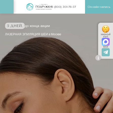
Онлайн-запись
8 (800) 301-76-37
5 ДНЕЙ.
до конца акции
ЛАЗЕРНАЯ ЭПИЛЯЦИЯ ШЕИ в Москве
закрытый
клуб
MAX
i