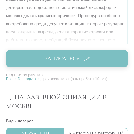
, которые часто доставляют эстетический дискомфорт и
мешают делать красивые прически. Процедура особенно
востребована среди девушек и женщин, которые регулярно
носят открытые вырезы, делают короткие стрижки или
работают в сфере, требующей безупречного внешнего
вида.
ЗАПИСАТЬСЯ
Удаление волос на шее актуально для:
женщин с заметными волосками сзади на шее, которые
Над текстом работала
Елена Геннадьевна
, врач-косметолог (опыт работы 10 лет).
портят эстетику причесок;
девушек с чувствительной кожей, склонной к
ЦЕНА ЛАЗЕРНОЙ ЭПИЛЯЦИИ В
раздражениям после бритья;
МОСКВЕ
мужчин с густой растительностью в области шеи,
Виды лазеров:
которые хотят избавляться от необходимости
ежедневного бритья;
ДИОДНЫЙ
АЛЕКСАНДРИТОВЫЙ