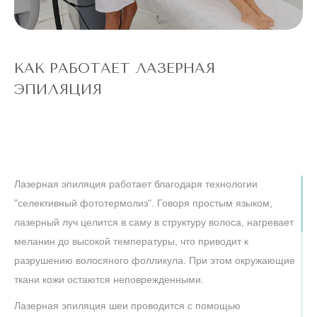
ЭПИЛЯЦИЯ
"ВСЕ ТЕЛО"
Александритовый
лазер (ноги
22 360 ₽
полностью,
4 990 ₽
глубокое бикини,
подмышки, малая
КАК РАБОТАЕТ ЛАЗЕРНАЯ
зона) действует
для новых
ЭПИЛЯЦИЯ
клиентов
до
5 ДНЕЙ
конца акции
ЛАЗЕРЕ
АЛЕКСАНДРИТОВОМ
Лазерная эпиляция работает благодаря технологии
ТЕЛО" НА
ЭПИЛЯЦИЯ "ВСЕ
АКЦИЯ! ЛАЗЕРНАЯ
"селективный фототермолиз". Говоря простым языком,
лазерный луч целится в саму в структуру волоса, нагревает
меланин до высокой температуры, что приводит к
ШЕЯ
И
разрушению волосяного фолликула. При этом окружающие
ЛИЦО
ткани кожи остаются неповрежденными.
Лазерная эпиляция шеи проводится с помощью