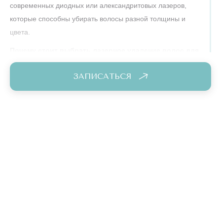
современных диодных или александритовых лазеров,
которые способны убирать волосы разной толщины и
цвета.
Почему стоит выбрать лазерное удаление волос для
области шеи?
ЗАПИСАТЬСЯ
Безопасность и деликатность:
современные лазерные аппараты оснащены
дополнительным охлаждением. Даже самая
чувствительная кожа сможет легко перенести
процедуру. Точечная методика работы лазера
непосредственно с волосом исключает какую-либо
травматизацию и ожоги.
Долгосрочный результат:
любая женщина мечтает избавиться от волос навсегда,
и курс лазерной эпиляции позволит этого добиться!