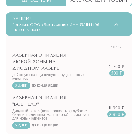
людей, страдающих от вросших волосков после
АКЦИИ!
эпиляции.
Реклама. ООО «Бьютилогия» ИНН 7751144496
ERID:LjN8K4L1t
Лазерная эпиляция шеи для мужчин и женщин в сети
клиник "Подружки" — это ваш лучший способ попрощаться
ПО АКЦИИ
с волосками на шее раз и навсегда!
ЛАЗЕРНАЯ ЭПИЛЯЦИЯ
ЛЮБОЙ ЗОНЫ НА
2 790 ₽
ДИОДНОМ ЛАЗЕРЕ
500 ₽
действует на одиночную зону, для новых
клиентов
до конца акции
5 ДНЕЙ
ЛАЗЕРНАЯ ЭПИЛЯЦИЯ
"ВСЕ ТЕЛО"
11 990 ₽
Диодный лазер (ноги полностью, глубокое
2 990 ₽
бикини, подмышки, малая зона) - действует
для новых клиентов
до конца акции
5 ДНЕЙ