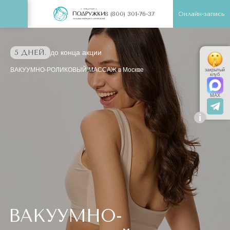
Онлайн-запись
8 (800) 301-76-37
5 ДНЕЙ.
до конца акции
ВАКУУМНО-РОЛИКОВЫЙ МАССАЖ в Москве
закрытый
клуб
MAX
i
ВАКУУМНО-