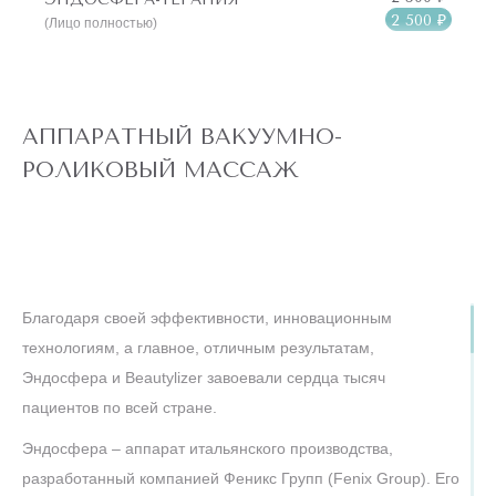
отложений.
2 500 ₽
(Лицо полностью)
Подтяжка кожи и повышение ее упругости и
эластичности.
АППАРАТНЫЙ ВАКУУМНО-
Улучшение тонуса кожи, придание ей здорового и
РОЛИКОВЫЙ МАССАЖ
сияющего вида.
Устранение отеков и нормализация лимфотока.
Снятие мышечного напряжения, расслабление и
улучшение общего самочувствия.
Благодаря своей эффективности, инновационным
технологиям, а главное, отличным результатам,
Другими словами, вакуумно роликовый массаж тела на
Эндосфера и Beautylizer завоевали сердца тысяч
аппарате Эндосфера или Beautylizer – универсальный
пациентов по всей стране.
инструмент для создания идеальной фигуры, особенно в
надежных и профессиональных руках специалистов сети
Эндосфера – аппарат итальянского производства,
клиник “Подружки”!
разработанный компанией Феникс Групп (Fenix Group). Его