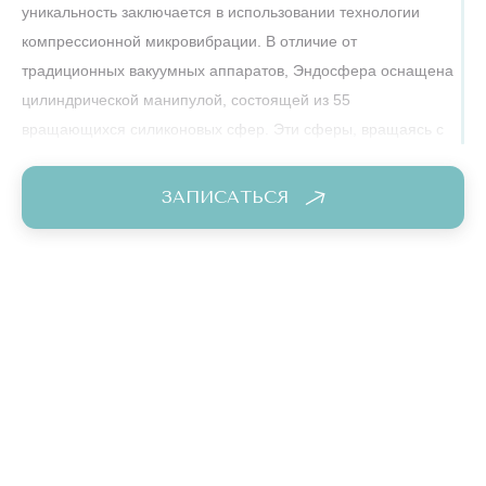
уникальность заключается в использовании технологии
компрессионной микровибрации. В отличие от
традиционных вакуумных аппаратов, Эндосфера оснащена
цилиндрической манипулой, состоящей из 55
вращающихся силиконовых сфер. Эти сферы, вращаясь с
определенной частотой и интенсивностью, создают эффект
компрессии и микровибрации, оказывая комплексное
ЗАПИСАТЬСЯ
воздействие на кожу, подкожно-жировую клетчатку и
мышечную ткань.
Принцип работы Эндосферы:
Компрессия: сферы оказывают мягкое, но интенсивное
давление на ткань, улучшая микроциркуляцию крови и
лимфодренаж.
Микровибрация: вибрации стимулируют метаболизм,
разрушают жировые отложения и активизируют