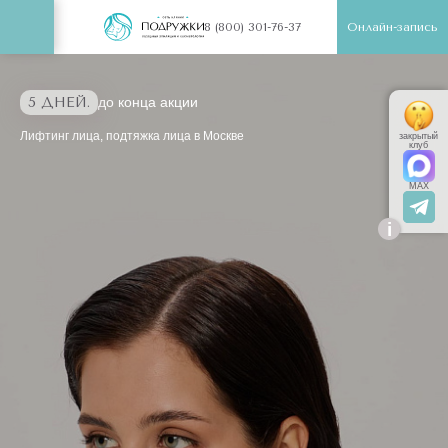
Онлайн-запись
8 (800) 301-76-37
5 ДНЕЙ.
до конца акции
Лифтинг лица, подтяжка лица в Москве
закрытый
клуб
MAX
i