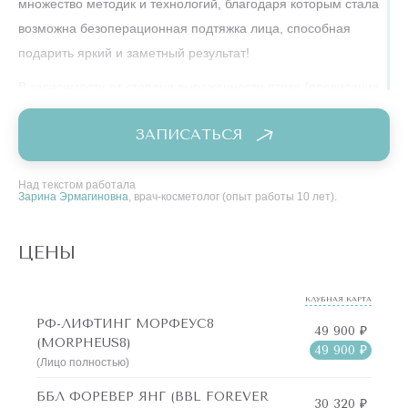
множество методик и технологий, благодаря которым стала
возможна безоперационная подтяжка лица, способная
подарить яркий и заметный результат!
В зависимости от степени выраженности птоза (провисания
тканей), косметология может предложить несколько
ЗАПИСАТЬСЯ
вариантов омоложения:
работа с натяжением тканей
Над текстом работала
Зарина Эрмагиновна
, врач-косметолог (опыт работы 10 лет).
.
Это методики, которые направлены, в первую очередь,
ЦЕНЫ
на расправление кожи, восполнение утраченных
объемов, которое тоже способствует натяжению тканей.
Такие методы будут эффективны на ранних стадиях
КЛУБНАЯ КАРТА
РФ-ЛИФТИНГ МОРФЕУС8
потери упругости, а также могут использоваться в
49 900 ₽
(MORPHEUS8)
49 900 ₽
качестве дополнительных процедур к другим методам
(Лицо полностью)
омоложения для лучшего результата при работе в
ББЛ ФОРЕВЕР ЯНГ (BBL FOREVER
более возрастной кожей.
30 320 ₽