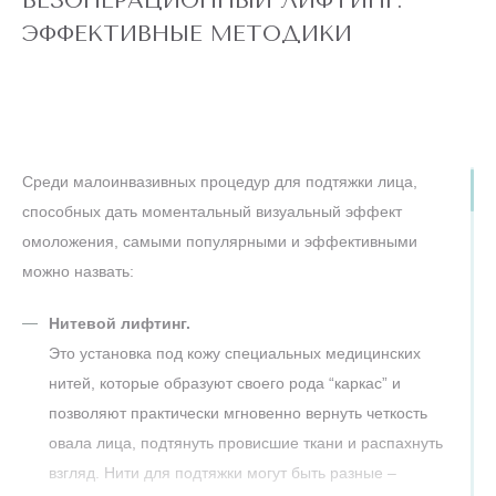
БЕЗОПЕРАЦИОННЫЙ ЛИФТИНГ:
На фотографиях наши пациенты, которые воспользовались
ЭФФЕКТИВНЫЕ МЕТОДИКИ
процедурой РФ-лифтинг, до и после. Это одна из самых
показательных методик, и результаты говорят сами за себя!
Хотите также?
Запишитесь на консультацию в сети клиник “Подружки” и
Среди малоинвазивных процедур для подтяжки лица,
мы найдем для вас лучший способ стереть с лица 10 лет!
способных дать моментальный визуальный эффект
омоложения, самыми популярными и эффективными
можно назвать:
Нитевой лифтинг.
Это установка под кожу специальных медицинских
нитей, которые образуют своего рода “каркас” и
позволяют практически мгновенно вернуть четкость
овала лица, подтянуть провисшие ткани и распахнуть
взгляд. Нити для подтяжки могут быть разные –