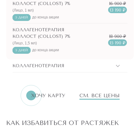
16 900 ₽
КОЛЛОСТ (COLLOST) 7%
13 190 ₽
(Лицо, 1 мл)
до конца акции
5 ДНЕЙ
КОЛЛАГЕНОТЕРАПИЯ
18 900 ₽
КОЛЛОСТ (COLLOST) 7%
15 190 ₽
(Лицо, 1,5 мл)
до конца акции
5 ДНЕЙ
КОЛЛАГЕНОТЕРАПИЯ
ERID:LjN8K4L1t
7751144496
ИНН
ХОЧУ КАРТУ
СМ. ВСЕ ЦЕНЫ
«Бьютилогия»
Реклама. ООО
АКЦИИ!
КАК ИЗБАВИТЬСЯ ОТ РАСТЯЖЕК
ПО
АКЦИИ
РФ-