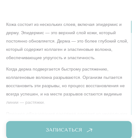
ШЛИФОВКА
МОРФЕУС8
69 900 ₽
(MORPHEUS8)
45 000 ₽
(Лицо полностью
Кожа состоит из нескольких слоев, включая эпидермис и
+ шея или
декольте)
дерму. Эпидермис — это верхний слой кожи, который
до
5 ДНЕЙ
постоянно обновляется. Дерма — это более глубокий слой,
конца акции
который содержит коллаген и эластиновые волокна,
РФ-
обеспечивающие упругость и эластичность.
ШЛИФОВКА
МОРФЕУС8
Когда дерма подвергается быстрому растяжению,
84 900 ₽
(MORPHEUS8)
59 000 ₽
коллагеновые волокна разрываются. Организм пытается
(Лицо полностью,
шея, декольте)
восстановить эти разрывы, но процесс восстановления не
до
5 ДНЕЙ
всегда успешен, и на месте разрывов остаются видимые
конца акции
линии — растяжки.
РФ-
ШЛИФОВКА
Процесс образования растяжек состоит из нескольких
МОРФЕУС8
34 900 ₽
стадий:
(MORPHEUS8)
19 900 ₽
ЗАПИСАТЬСЯ
(Веки)
Начальная стадия