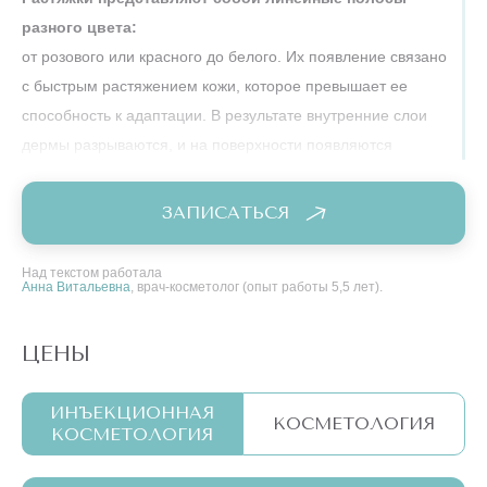
разного цвета:
от розового или красного до белого. Их появление связано
с быстрым растяжением кожи, которое превышает ее
способность к адаптации. В результате внутренние слои
дермы разрываются, и на поверхности появляются
видимые линии.
ЗАПИСАТЬСЯ
Основные причины появления растяжек включают:
Беременность:
Над текстом работала
Анна Витальевна
, врач-косметолог (опыт работы 5,5 лет).
Быстрое увеличение живота и груди может привести
к растяжению кожи и появлению растяжек.
ЦЕНЫ
Быстрый набор веса:
Резкое увеличение массы тела, будь то из-за
ИНЪЕКЦИОННАЯ
КОСМЕТОЛОГИЯ
КОСМЕТОЛОГИЯ
переедания или гормональных изменений, может
вызвать растяжение кожных покровов.