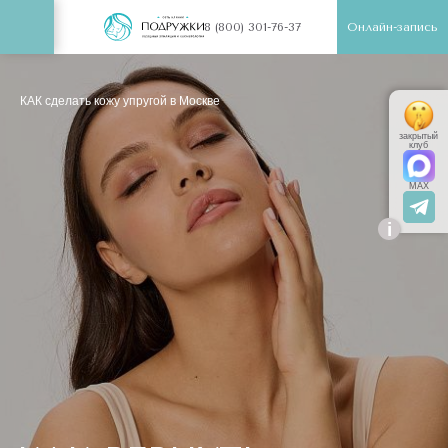
Онлайн-запись
8 (800) 301-76-37
КАК сделать кожу упругой в Москве
закрытый
клуб
MAX
i