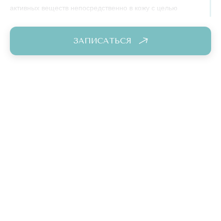
активных веществ непосредственно в кожу с целью
улучшения ее структуры и внешнего вида. Когда речь идет
о восстановлении упругости, это прямое показание к
ЗАПИСАТЬСЯ
работе, направленной непосредственно на стимуляцию
коллагена. В таком случае, лучшими методиками будут
коллагенотерапия, экзосомальная терапия и
биоревитализация препаратом Мевита Ц (Mevita C).
АППАРАТНЫЕ МЕТОДИКИ
Аппаратные методики включают использование
специального оборудования для воздействия на кожу
различными физическими факторами, такими как свет и
радиочастотные импульсы. Наиболее эффективные
способы сделать кожу моложе без операции – это РФ-
лифтинг и фототерапия. Именно эти две методики на