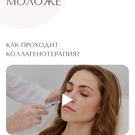
МОЛОЖЕ
Неправильный уход за кожей
Генетическая предрасположенность
К счастью, современная косметология предлагает
КАК ПРОХОДИТ
множество эффективных способов, как убрать дряблость и
КОЛЛАГЕНОТЕРАПИЯ?
вернуть коже тонус. Клиника “Подружки” и ее
профессиональные врачи-косметологи знают и практикуют
каждый существующий метод, с помощью которого можно
вернуть вашей коже упругость и свежесть! Доказательство
этому – примеры наших пациентов на фотографиях До и
После!