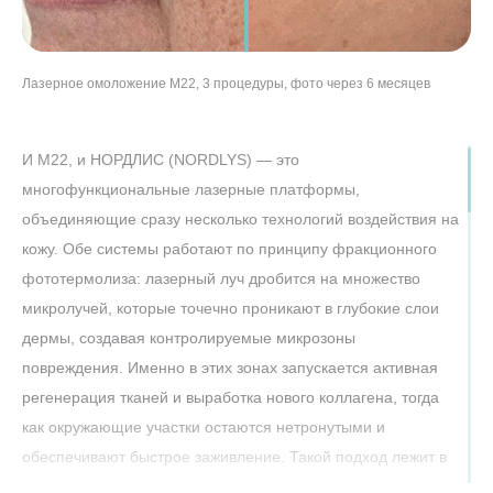
Лазерное омоложение М22, 3 процедуры, фото через 6 месяцев
Лазерное омоложение и удаление пигментации, 2 процедуры, фото
Лазерное омоложение и удаление пигментации на лице”, 4
Лазерное омоложение шеи и зоны декольте, 4 процедуры, фото через
через 3 месяца
процедуры, фото через 5 месяцев
7 месяцев
И M22, и НОРДЛИС (NORDLYS) — это
многофункциональные лазерные платформы,
объединяющие сразу несколько технологий воздействия на
кожу. Обе системы работают по принципу фракционного
фототермолиза: лазерный луч дробится на множество
микролучей, которые точечно проникают в глубокие слои
дермы, создавая контролируемые микрозоны
повреждения. Именно в этих зонах запускается активная
регенерация тканей и выработка нового коллагена, тогда
как окружающие участки остаются нетронутыми и
обеспечивают быстрое заживление. Такой подход лежит в
основе фракционного лазерного омоложения и считается