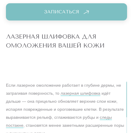
«золотым стандартом» среди нехирургических методик
ЗАПИСАТЬСЯ
обновления кожи.
Сам сеанс состоит из нескольких последовательных шагов.
Сначала врач-косметолог проводит консультацию и
ЛАЗЕРНАЯ ШЛИФОВКА ДЛЯ
оценивает состояние кожи, после чего подбирает
ОМОЛОЖЕНИЯ ВАШЕЙ КОЖИ
оптимальные параметры воздействия — глубину, плотность
и мощность лазера. Затем лицо тщательно очищают от
макияжа и наносят анестезирующий крем на 40–60 минут
для комфорта пациента. Непосредственно во время
процедуры специалист плавно проводит манипулой по
Если лазерное омоложение работает в глубине дермы, не
обрабатываемым зонам, контролируя равномерность
затрагивая поверхность, то
лазерная шлифовка
идёт
покрытия. Встроенные системы охлаждения защищают
дальше — она прицельно обновляет верхние слои кожи,
кожу от перегрева, сводя ощущения к легкому теплу и
испаряя поврежденные и ороговевшие клетки. В результате
покалыванию. Весь процесс занимает около 20–40 минут в
выравнивается рельеф, сглаживаются рубцы и
следы
зависимости от площади воздействия.
постакне
, становятся менее заметными расширенные поры
Особое внимание стоит уделить деликатным участкам.