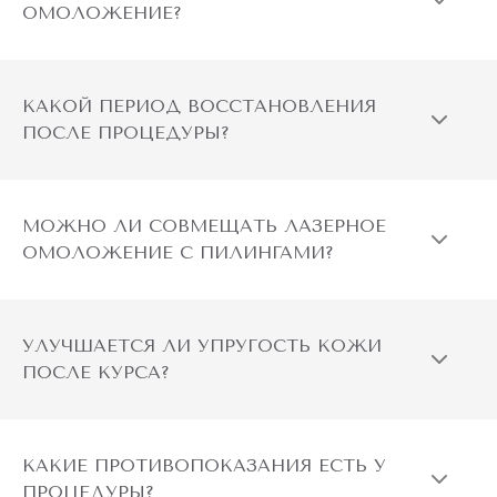
ОМОЛОЖЕНИЕ?
омоложения. Для стойкого и долговременного результата
необходимо пройти курс процедур. Обретите упругую и
свежую кожу без несовершенств и морщин!
КАКОЙ ПЕРИОД ВОССТАНОВЛЕНИЯ
ПОСЛЕ ПРОЦЕДУРЫ?
МОЖНО ЛИ СОВМЕЩАТЬ ЛАЗЕРНОЕ
ОМОЛОЖЕНИЕ С ПИЛИНГАМИ?
УЛУЧШАЕТСЯ ЛИ УПРУГОСТЬ КОЖИ
ПОСЛЕ КУРСА?
КАКИЕ ПРОТИВОПОКАЗАНИЯ ЕСТЬ У
ПРОЦЕДУРЫ?