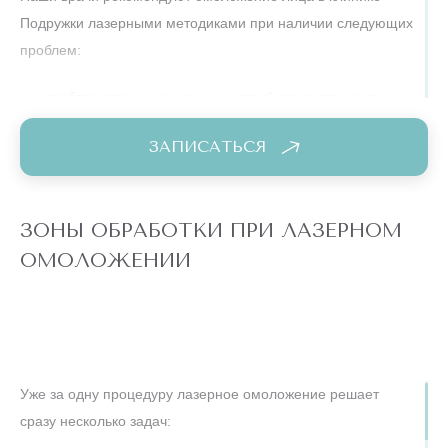
Подружки лазерными методиками при наличии следующих
проблем:
дряблая атоничная кожа, нечеткий овал, отечность;
морщины, заломы и складки;
ЗАПИСАТЬСЯ
темные круги и мешки под глазами;
ЗОНЫ ОБРАБОТКИ ПРИ ЛАЗЕРНОМ
расширенные поры, неровный рельеф;
ОМОЛОЖЕНИИ
пигментация, постакне, купероз;
келоидные и атрофические рубцы, шрамы, растяжки;
неровный тусклый тон лица, сухость, шелушения.
Уже за одну процедуру лазерное омоложение решает
сразу несколько задач:
Противопоказания