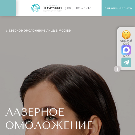
Онлайн-запись
8 (800) 301-76-37
Лазерное омоложение лица в Москве
закрытый
клуб
MAX
i
ЛАЗЕРНОЕ
ОМОЛОЖЕНИЕ