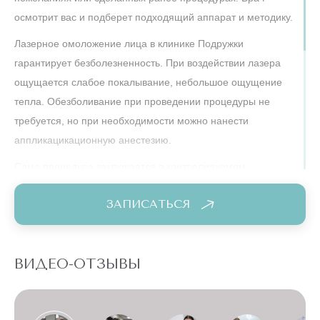
осмотрит вас и подберет подходящий аппарат и методику.
Лазерное омоложение лица в клинике Подружки
гарантирует безболезненность. При воздействии лазера
ощущается слабое покалывание, небольшое ощущение
тепла. Обезболивание при проведении процедуры не
требуется, но при необходимости можно нанести
аппликацикационную анестезию.
Сама процедура заключается в контролируемом
повреждении тканей лазером. Это запускает процессы
ЗАПИСАТЬСЯ
омоложения и обеспечивает быстрое заживление.
Сеанс длится не более 40 минут, сразу после него вы
можете возвращаться домой. Врач предоставит подробные
ВИДЕО-ОТЗЫВЫ
рекомендации по уходу.
Чтобы омолодить лицо женщине, не обязательно прибегать
к болезненным хирургическим методам. Пациенту не нужно