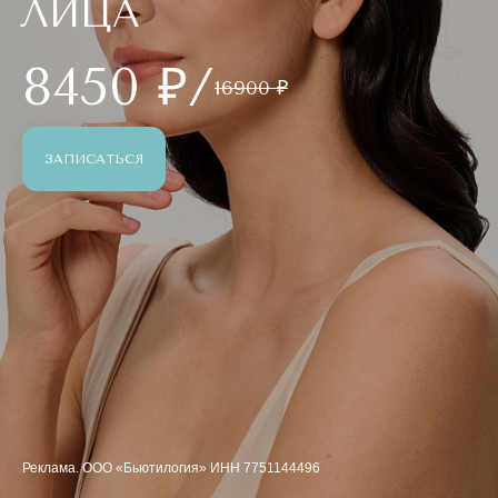
ЛИЦА
8450 ₽/
16900 ₽
ЗАПИСАТЬСЯ
Реклама. ООО «Бьютилогия» ИНН 7751144496