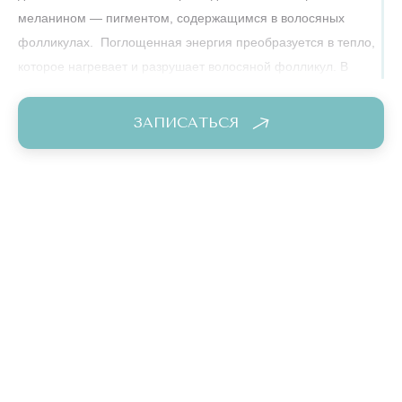
меланином — пигментом, содержащимся в волосяных
фолликулах. Поглощенная энергия преобразуется в тепло,
которое нагревает и разрушает волосяной фолликул. В
результате волосы перестают расти. При это
проникновение луча лазера Cynosure может достигать 4
ЗАПИСАТЬСЯ
мм, что позволяет добраться даже до глубоких
фолликулов!
Особые технические характеристики делают
александритовый Cynosure одним из лучших в своем
классе. Например, аппарат позволяет адаптировать
параметры лазера под индивидуальные особенности кожи
и волос каждого пациента.
У насадки можно изменять размер пятна лазера, что
увеличивает скорость обработки больших участков тела и
наоборот, помогает деликатно работать на маленьких
зонах, такие как верхняя губа или пальцы рук.