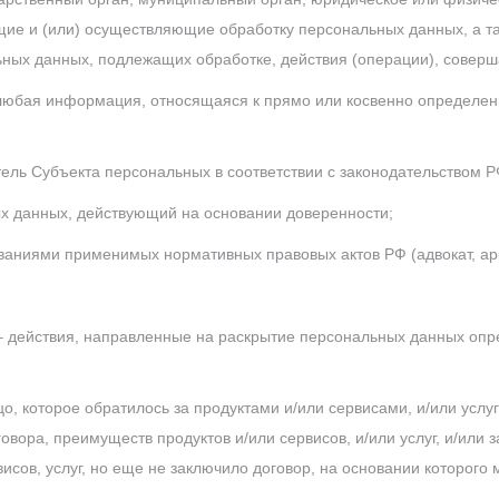
щие и (или) осуществляющие обработку персональных данных, а 
ьных данных, подлежащих обработке, действия (операции), сове
любая информация, относящаяся к прямо или косвенно определе
тель Субъекта персональных в соответствии с законодательством Р
ых данных, действующий на основании доверенности;
бованиями применимых нормативных правовых актов РФ (адвокат, 
 действия, направленные на раскрытие персональных данных оп
, которое обратилось за продуктами и/или сервисами, и/или услу
овора, преимуществ продуктов и/или сервисов, и/или услуг, и/или 
исов, услуг, но еще не заключило договор, на основании которого 