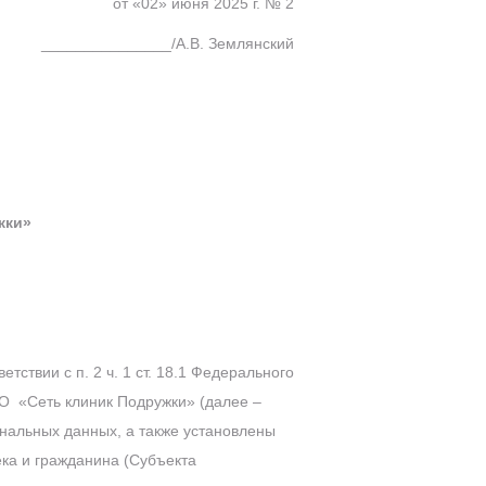
от «02» июня 2025 г. № 2
_______________/А.В. Землянский
жки»
ствии с п. 2 ч. 1 ст. 18.1 Федерального
ОО «Сеть клиник Подружки» (далее –
нальных данных, а также установлены
ка и гражданина (Субъекта