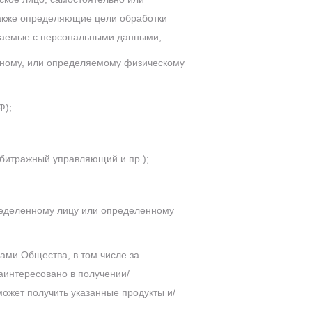
также определяющие цели обработки
ршаемые с персональными данными;
нному, или определяемому физическому
Ф);
арбитражный управляющий и пр.);
ределенному лицу или определенному
гами Общества, в том числе за
заинтересовано в получении/
может получить указанные продукты и/