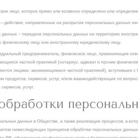
ское лицо, которое прямо или косвенно определено или определ
– действия, направленные на раскрытие персональных данных нео
 данных – передача персональных данных на территорию иностран
у физическому лицу или иностранному юридическому лицу.
видуальный предприниматель; физическое лицо, применяющее сп
ющееся частной практикой (нотариус, адвокат и прочие физические
ются лицами, занимающимися частной практикой), вступившее с 
 продуктов, сервисов, услуг, и/или взаимодействующие по вопроса
сервисов, услуг.
 обработки персональ
альных данных в Обществе, а также реализация процессов, в кот
учетом нижеследующих принципов обработки персональных данных
ва РФ, обеспечения конфиденциальности и безопасности персона