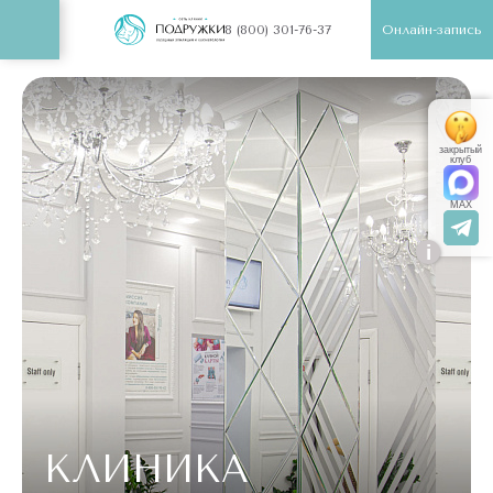
Онлайн-запись
8 (800) 301-76-37
закрытый
клуб
MAX
i
КЛИНИКА