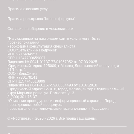
Правила оказания услуг
Правила розыгрыша "Колесо фортуны"
Согласие на общение в мессенджерах
*На указанные на настоящем сайте услуги могут быть
противопоказания,
необходима консультация специалиста
ООО "Сеть клиник Подружки"
ИНН 9715494957
ОГРН 1247700659007
Лицензия № Л041-01137-77/01957952 от 07.03.2025
Юридический адрес: 125009, г. Москва, Леонтьевский переулок, д.
21/1, стр. 1
ООО «ВоркСити»
ИНН 7730178141
ОГРН 1157746618809
Лицензия № Л041-01167-59/00364493 от 13.07.2018
Юридический адрес: 127018, город Москва, вн.тер.г. муниципальный
округ Марьина роща, ул. Полковая, д. 3
8 (800) 301-76-37
*Описание процедур носит информационный характер. Перед
проведением любой процедуры
проводится очная консультация врача клиники «Подружки».
© «Podruge.ru», 2020 - 2026 г. Все права защищены.