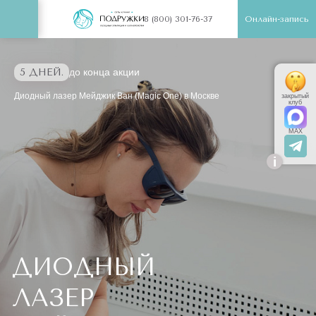
Онлайн-запись
8 (800) 301-76-37
5 ДНЕЙ.
до конца акции
Диодный лазер Мейджик Ван (Magic One) в Москве
закрытый
клуб
MAX
i
ДИОДНЫЙ
ЛАЗЕР