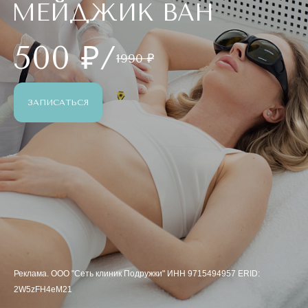
МЕЙДЖИК ВАН
500 ₽/
1990 ₽
ЗАПИСАТЬСЯ
Реклама. ООО "Сеть клиник Подружки" ИНН 9715494957 ERID:
2W5zFH4eM21