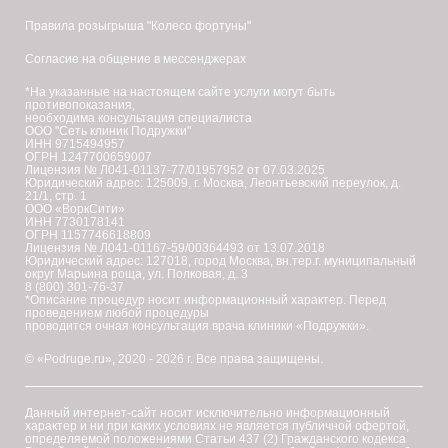
Правила розыгрыша "Колесо фортуны"
Согласие на общение в мессенджерах
*На указанные на настоящем сайте услуги могут быть
противопоказания,
необходима консультация специалиста
ООО "Сеть клиник Подружки"
ИНН 9715494957
ОГРН 1247700659007
Лицензия № Л041-01137-77/01957952 от 07.03.2025
Юридический адрес: 125009, г. Москва, Леонтьевский переулок, д.
21/1, стр. 1
ООО «ВоркСити»
ИНН 7730178141
ОГРН 1157746618809
Лицензия № Л041-01167-59/00364493 от 13.07.2018
Юридический адрес: 127018, город Москва, вн.тер.г. муниципальный
округ Марьина роща, ул. Полковая, д. 3
8 (800) 301-76-37
*Описание процедур носит информационный характер. Перед
проведением любой процедуры
проводится очная консультация врача клиники «Подружки».
© «Podruge.ru», 2020 - 2026 г. Все права защищены.
Данный интернет-сайт носит исключительно информационный
характер и ни при каких условиях не является публичной офертой,
определяемой положениями Статьи 437 (2) Гражданского кодекса