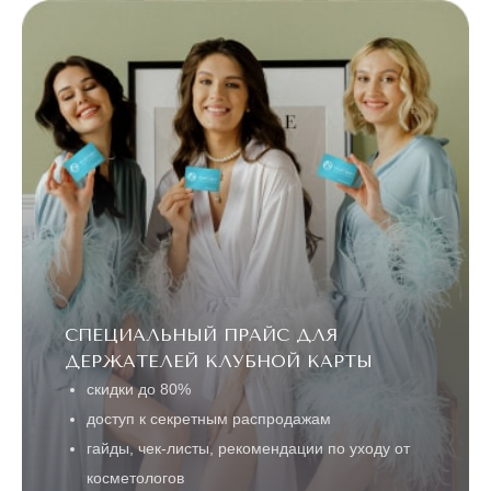
до конца акции
5 ДНЕЙ
ЛАЗЕРНАЯ
ЭПИЛЯЦИЯ
"ВСЕ ТЕЛО"
Александритовый
лазер (ноги
22360 ₽
полностью,
4990 ₽
глубокое бикини,
подмышки, малая
зона) действует
для новых
клиентов
до
5 ДНЕЙ
конца акции
СПЕЦИАЛЬНЫЙ ПРАЙС ДЛЯ
ЛАЗЕРЕ
АЛЕКСАНДРИТОВОМ
ТЕЛО" НА
ДЕРЖАТЕЛЕЙ КЛУБНОЙ КАРТЫ
ЭПИЛЯЦИЯ "ВСЕ
АКЦИЯ! ЛАЗЕРНАЯ
скидки до 80%
доступ к секретным распродажам
гайды, чек-листы, рекомендации по уходу от
ПОПУЛЯРНОЕ
косметологов