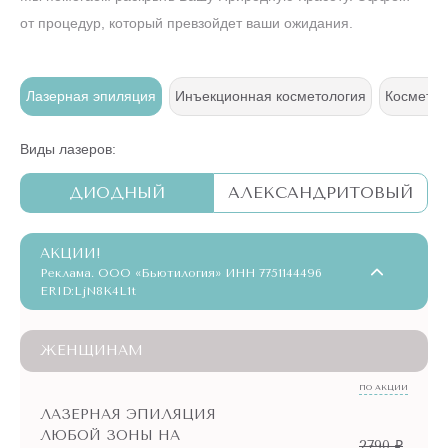
от процедур, который превзойдет ваши ожидания.
ж
Лазерная эпиляция
Инъекционная косметология
Косметол
Виды лазеров:
ДИОДНЫЙ
АЛЕКСАНДРИТОВЫЙ
АКЦИИ!
Реклама. ООО «Бьютилогия» ИНН 7751144496
ERID:LjN8K4L1t
ЖЕНЩИНАМ
ПО АКЦИИ
ЛАЗЕРНАЯ ЭПИЛЯЦИЯ
ЛЮБОЙ ЗОНЫ НА
2790 ₽