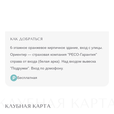
ЭПИЛЯЦИЯ
"ВСЕ ТЕЛО"
ЧИСТКА
Александритовый
БИОРЕВИТАЛИЗАЦИЯ
ЛИЦА
лазер (ноги
22360 ₽
полностью,
4990 ₽
глубокое бикини,
БОТУЛИНОТЕРАПИЯ
ПИЛИНГ
подмышки, малая
зона) действует
ПРИКС-
для новых
клиентов
КОНТУРНАЯ
Т33
КАК ДОБРАТЬСЯ
до
5 ДНЕЙ
ПЛАСТИКА
(PRX-
конца акции
T33)
6-этажное оранжевое кирпичное здание, вход с улицы.
МЕЗОТЕРАПИЯ
Ориентир — страховая компания "РЕСО-Гарантия"
МУЖЧИНАМ
справа от входа (белая арка). Над входом вывеска
ПО
"Подружки". Вход по домофону.
АКЦИИ
ЛАЗЕРНАЯ
Бесплатная
ЭПИЛЯЦИЯ ЛЮБОЙ
ЗОНЫ НА
АЛЕКСАНДРИТОВОМ
6990 ₽
КЛУБНАЯ КАРТ
ЛАЗЕРЕ
500 ₽
Действует на любой лазер, на
КЛУБНАЯ КАРТА
одиночную зону, для новых
клиентов