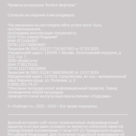
Правила розыгрыша "Колесо фортуны"
Согласие на общение в мессенджерах
*На указанные на настоящем сайте услуги могут быть
противопоказания,
необходима консультация специалиста
ООО "Сеть клиник Подружки"
ИНН 9715494957
ОГРН 1247700659007
Лицензия № Л041-01137-77/01957952 от 07.03.2025
Юридический адрес: 125009, г. Москва, Леонтьевский переулок, д.
21/1, стр. 1
ООО «ВоркСити»
ИНН 7730178141
ОГРН 1157746618809
Лицензия № Л041-01167-59/00364493 от 13.07.2018
Юридический адрес: 127018, город Москва, вн.тер.г. муниципальный
округ Марьина роща, ул. Полковая, д. 3
8 (800) 301-76-37
*Описание процедур носит информационный характер. Перед
проведением любой процедуры
проводится очная консультация врача клиники «Подружки».
© «Podruge.ru», 2020 - 2026 г. Все права защищены.
Данный интернет-сайт носит исключительно информационный
характер и ни при каких условиях не является публичной офертой,
определяемой положениями Статьи 437 (2) Гражданского кодекса
Российской Федерации. Для получения подробной информации об