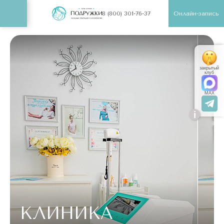
Онлайн-запись
8 (800) 301-76-37
закрытый
клуб
MAX
i
КЛИНИКА