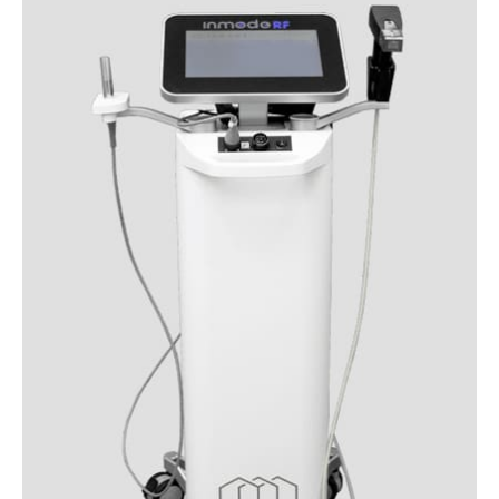
манипуляции может оставаться покраснение и ощущение
тепла (как после бани), которое пройдет через 2–3 часа.
Возможно появление отека, который сойдет через одни-
двое суток.
ЗОНЫ ОБРАБОТКИ ИГОЛЬЧАТОГО РФ-ЛИФТИНГА
РФ-лифтинг лица Морфеус 8
РФ-лифтинг лица Морфеус 8 проводят при морщинах,
расширенных порах и начальных признаках птоза.
Процедура помогает уплотнить кожу, сделать контуры лица
более четкими, сгладить неровности рельефа и визуально
уменьшить выраженность возрастных изменений.
РФ-лифтинг шеи и декольте
РФ-лифтинг шеи и декольте подходит при дряблости кожи,
выраженных кольцах Венеры и возрастных изменениях
этой деликатной зоны. После курса кожа становится
плотнее и ровнее, заломы смягчаются, а шея и декольте