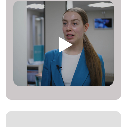
насадку к поверхности и последовательно
обрабатывает зону, делая "штампующие" движения. В
этот момент иглы проникают внутрь, и подается
тепловой импульс. Врач будет деликатно работать,
обязательно спрашивая Вас о самочувствии.
Завершение.
Нанесение успокаивающего и регенерирующего крема
(например, Бепантен или Траумель).
Процедуру нельзя назвать полностью неощутимой, однако
сильных болевых ощущений она не вызывает благодаря
качественной анестезии.
Время сеанса зависит от площади обрабатываемой зоны.
Так, РФ-лифтинг шеи займет порядка 10-15 минут, а РФ-
лифтинг живота — 30 и более минут. Сразу после