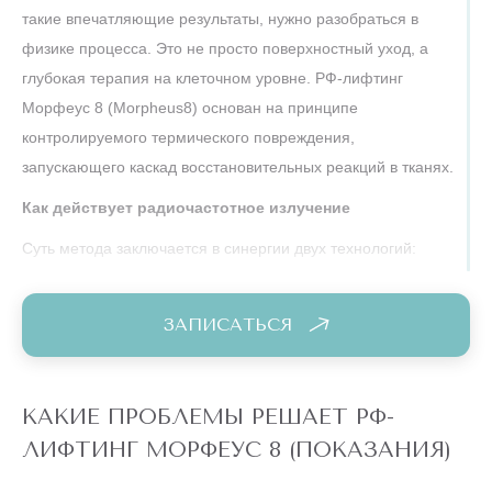
такие впечатляющие результаты, нужно разобраться в
физике процесса. Это не просто поверхностный уход, а
глубокая терапия на клеточном уровне. РФ-лифтинг
Морфеус 8 (Morpheus8) основан на принципе
контролируемого термического повреждения,
запускающего каскад восстановительных реакций в тканях.
Как действует радиочастотное излучение
Суть метода заключается в синергии двух технологий:
механического микроповреждения и термического
радиочастотного воздействия. Изолированные микроиглы
ЗАПИСАТЬСЯ
проникают в дерму на строго заданную глубину (от 2 до 7
мм), после чего на их кончики подается высокочастотный
электрический ток. Энергия РФ Рэйдио Фрикуэнси (Radio
КАКИЕ ПРОБЛЕМЫ РЕШАЕТ РФ-
Frequency) вызывает колебание молекул воды в тканях, что
ЛИФТИНГ МОРФЕУС 8 (ПОКАЗАНИЯ)
приводит к их мгновенному разогреву до 60-80 градусов.
Важно отметить, что поверхность эпидермиса при этом не