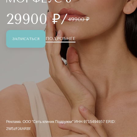
29900 ₽/
49900 ₽
ПОДРОБНЕЕ
ЗАПИСАТЬСЯ
Реклама. ООО "Сеть клиник Подружки" ИНН 9715494957 ERID:
2W5zFJ4ARBf