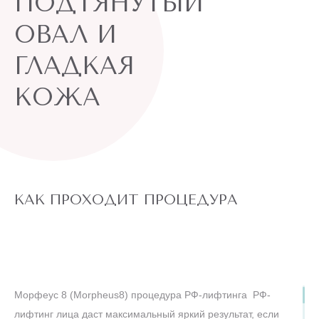
ПОДТЯНУТЫЙ
сравнимо с пластической хирургией.
ОВАЛ И
Индивидуальный подход: для каждого пациента
ГЛАДКАЯ
подбирается свой необходимый курс Морфеус 8
(Morpheus8) процедура для лица, цена будет зависеть
КОЖА
от степени выраженности проблем, которые вы хотите
решить.
КАК ПРОХОДИТ ПРОЦЕДУРА
Морфеус 8 (Morpheus8) процедура РФ-лифтинга РФ-
лифтинг лица даст максимальный яркий результат, если