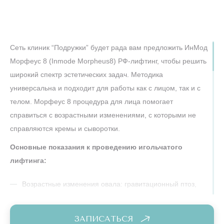
перегревается, так как иглы имеют изолирующее покрытие
по всей длине, кроме самого кончика.
Под воздействием высокой температуры старые,
Сеть клиник “Подружки” будет рада вам предложить ИнМод
растянутые волокна коллагена сжимаются (эффект
Морфеус 8 (Inmode Morpheus8) РФ-лифтинг, чтобы решить
коагуляции), обеспечивая мгновенный лифтинг-эффект
широкий спектр эстетических задач. Методика
сразу после сеанса. Но самое главное происходит позже:
универсальна и подходит для работы как с лицом, так и с
контролируемый прогрев запускает мощную регенерацию.
телом. Морфеус 8 процедура для лица помогает
Фибробласты — клетки "строители" — начинают активно
справиться с возрастными изменениями, с которыми не
синтезировать новый молодой коллаген и эластин. Этот
справляются кремы и сыворотки.
процесс ремоделирования дермального матрикса
Основные показания к проведению игольчатого
продолжается в течение 3-6 месяцев после визита к
лифтинга:
косметологу. Именно поэтому РФ-лифтинг Морфеус 8
(Morpheus8) обеспечивает нарастающий эффект, который
Возрастные изменения овала: гравитационный птоз,
усиливается с каждой неделей.
"поплывший" контур, брыли, выраженные носогубные
Какие ткани затрагиваются при РФ-процедуре
складки.
ЗАПИСАТЬСЯ