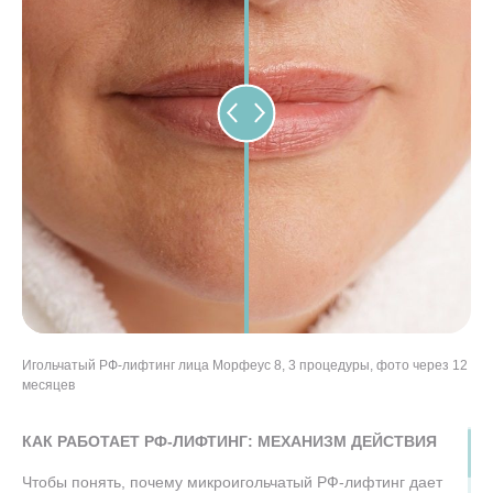
Игольчатый РФ-лифтинг лица Морфеус 8, 3 процедуры, фото через 12
Игольчатый РФ-лифтинг лица Морфеус 8, 2 процедуры, фото через 3
РФ-лифтинг лица Морфеус 8 в клинике “Подружки”, 2 процедуры, фото
РФ-лифтинг лица Морфеус 8, 4 процедуры, фото через 7 месяцев
месяцев
месяца
через 2 месяца
КАК РАБОТАЕТ РФ-ЛИФТИНГ: МЕХАНИЗМ ДЕЙСТВИЯ
Чтобы понять, почему микроигольчатый РФ-лифтинг дает