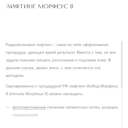
Заметный окружающим результат (лифтинг,
зависит от нескольких факторов: площадь обрабатываемой
ЛИФТИНГ МОРФЕУС 8
разглаживание) наступит через 2-3 недели, когда
зоны, количество сеансов в курсе, необходимость
начнется синтез нового коллагена.
дополнительных методик подготовки. Итоговая стоимость
рассчитывается индивидуально после осмотра и
Окончательным преображением вы сможете
составления плана коррекции. Для уточнения актуальных
насладиться спустя 3 месяца после сеанса.
цен рекомендуем записаться на бесплатную консультацию
Радиоволновой лифтинг – сама по себе эффективная
к нашему специалисту — врач оценит состояние вашей
процедура, дающая яркий результат. Вместе с тем, не все
кожи и подберет оптимальную программу.
задачи поможет решить уплотнение и подтяжка кожи. В
данном случае, важно знать, с чем сочетается эта
ОГРАНИЧЕНИЯ И ВОЗМОЖНЫЕ НЕУДОБСТВА
методика.
Реабилитация.
Одновременно с процедурой РФ-лифтинг ИнМод Морфеус
После процедуры, такой как игольчатый рф-лифтинг
8 (Inmode Morpheus 8) можно проводить:
Морфеус 8, возможны покраснение, ощущение тепла и
небольшая отечность в течение суток, обычно эти
фотоомоложение
(лечение пигментных пятен, розацеа,
проявления проходят самостоятельно и не требуют
покраснений)
больничного.