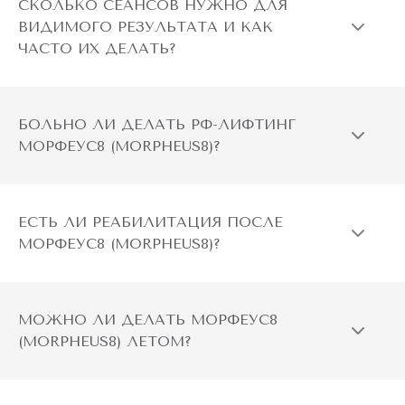
СКОЛЬКО СЕАНСОВ НУЖНО ДЛЯ
минимизирует травматизацию кожи и сокращает
ВИДИМОГО РЕЗУЛЬТАТА И КАК
период реабилитации.
ЧАСТО ИХ ДЕЛАТЬ?
Контроль над параметрами: возможность точной
настройки параметров (глубина проникновения игл,
мощность РФ-энергии) позволяет адаптировать
БОЛЬНО ЛИ ДЕЛАТЬ РФ-ЛИФТИНГ
процедуру под индивидуальные потребности каждого
МОРФЕУС8 (MORPHEUS8)?
пациента.
В сравнении с другими РФ-лифтинг процедурами,
ЕСТЬ ЛИ РЕАБИЛИТАЦИЯ ПОСЛЕ
Морфеус8 (Morpheus8) предлагает более глубокое и
МОРФЕУС8 (MORPHEUS8)?
контролируемое воздействие на кожу, что обеспечивает
более выраженный и стойкий результат.
МОЖНО ЛИ ДЕЛАТЬ МОРФЕУС8
(MORPHEUS8) ЛЕТОМ?