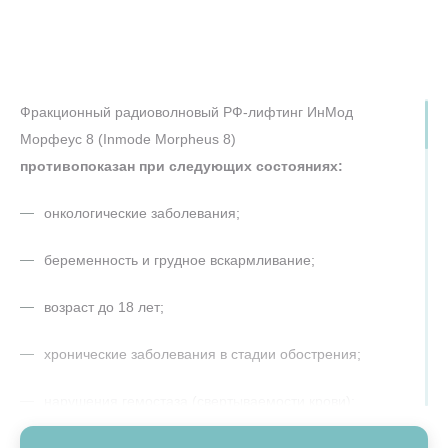
ВОССТАНОВЛЕНИЕ ПОСЛЕ РФ-ЛИФТИНГА
Реабилитация после РФ-лифтинга Морфеус 8 (Morpheus8)
практически отсутствует - уже через сутки покраснение
полностью сходит. В течение 3-7 дней еще могут быть
Фракционный радиоволновый РФ-лифтинг ИнМод
заметны крошечные следы от микроигл (микрокорочки) и
Морфеус 8 (Inmode Morpheus 8)
совсем легкая отечность, которые не помешают вам вести
противопоказан при следующих состояниях:
привычный образ жизни и не заставят выпадать из
социума.
онкологические заболевания;
Для наилучшего результата в клиниках “Подружки”
беременность и грудное вскармливание;
врачи рекомендуют придерживаться следующих
советов:
возраст до 18 лет;
Не умываться горячей водой в первые сутки;
хронические заболевания в стадии обострения;
Использовать раствор хлоргексидина для обработки
нарушения гемостаза (свертываемости крови);
зоны в первые 24 часа;