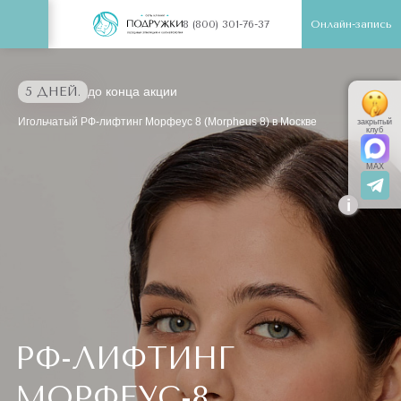
Онлайн-запись
8 (800) 301-76-37
5 ДНЕЙ.
до конца акции
Игольчатый РФ-лифтинг Морфеус 8 (Morpheus 8) в Москве
закрытый
клуб
MAX
i
РФ-ЛИФТИНГ
МОРФЕУС-8