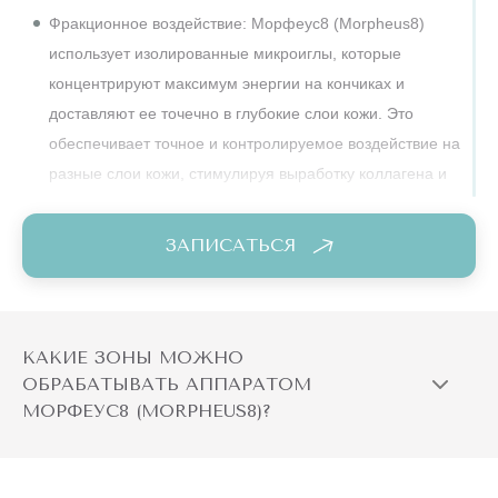
на ткани, решать более широкий спектр эстетических задач
Фракционное воздействие: Морфеус8 (Morpheus8)
и достигать результата всего за одну процедуру.
использует изолированные микроиглы, которые
концентрируют максимум энергии на кончиках и
доставляют ее точечно в глубокие слои кожи. Это
обеспечивает точное и контролируемое воздействие на
разные слои кожи, стимулируя выработку коллагена и
эластина.
ЗАПИСАТЬСЯ
Глубина проникновения: Морфеус8 позволяет
регулировать глубину проникновения микроигл, что
позволяет адаптировать процедуру к различным типам
кожи и решаемым проблемам. Это позволяет проводить
КАКИЕ ЗОНЫ МОЖНО
процедуру как на тонкой коже, так и на плотных
ОБРАБАТЫВАТЬ АППАРАТОМ
участках.
МОРФЕУС8 (MORPHEUS8)?
Меньшая травматичность: микроиглы насадки имеют
сверхтонкий профиль и специальное покрытие, что