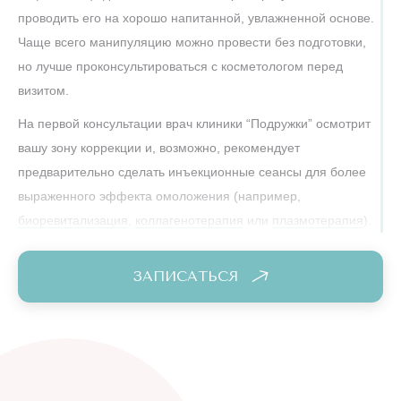
проводить его на хорошо напитанной, увлажненной основе.
Чаще всего манипуляцию можно провести без подготовки,
но лучше проконсультироваться с косметологом перед
визитом.
На первой консультации врач клиники “Подружки” осмотрит
вашу зону коррекции и, возможно, рекомендует
предварительно сделать инъекционные сеансы для более
выраженного эффекта омоложения (например,
биоревитализация
,
коллагенотерапия
или
плазмотерапия
).
После соблюдения рекомендаций, когда ткани напитаны
изнутри, можно переходить непосредственно к РФ-
ЗАПИСАТЬСЯ
лифтингу Морфеус 8 (Morpheus8).
Кроме того, важно исключить активный загар за 2 недели
до даты проведения терапии.
Этапы проведения сеанса: