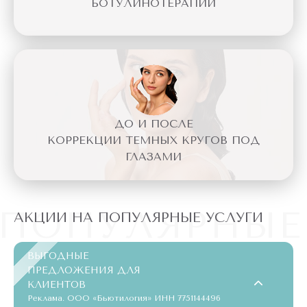
БОТУЛИНОТЕРАПИИ
ДО И ПОСЛЕ
КОРРЕКЦИИ ТЕМНЫХ КРУГОВ ПОД
ГЛАЗАМИ
ПОПУЛЯРНЫЕ
АКЦИИ НА ПОПУЛЯРНЫЕ УСЛУГИ
ВЫГОДНЫЕ
ПРЕДЛОЖЕНИЯ ДЛЯ
КЛИЕНТОВ
Реклама. ООО «Бьютилогия» ИНН 7751144496