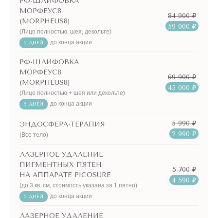
РФ-ШЛИФОВКА
МОРФЕУС8
84 900 ₽
(MORPHEUS8)
59 000 ₽
(Лицо полностью, шея, декольте)
до конца акции
5 ДНЕЙ
РФ-ШЛИФОВКА
МОРФЕУС8
69 900 ₽
(MORPHEUS8)
45 000 ₽
(Лицо полностью + шея или декольте)
до конца акции
5 ДНЕЙ
5 990 ₽
ЭНДОСФЕРА-ТЕРАПИЯ
2 990 ₽
(Все тело)
ЛАЗЕРНОЕ УДАЛЕНИЕ
ПИГМЕНТНЫХ ПЯТЕН
5 700 ₽
НА АППАРАТЕ PICOSURE
4 590 ₽
(до 3 кв. см, стоимость указана за 1 пятно)
до конца акции
5 ДНЕЙ
ЛАЗЕРНОЕ УДАЛЕНИЕ