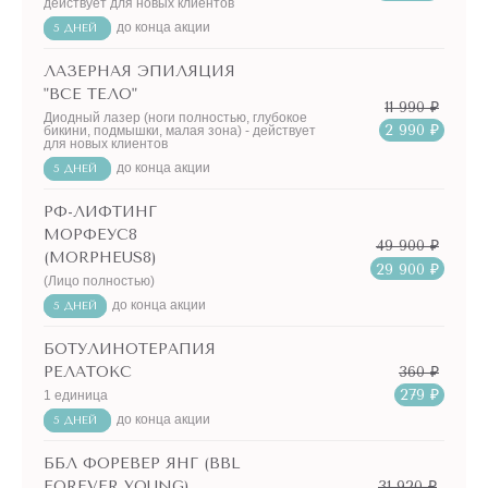
действует для новых клиентов
до конца акции
5 ДНЕЙ
ЛАЗЕРНАЯ ЭПИЛЯЦИЯ
"ВСЕ ТЕЛО"
11 990 ₽
Диодный лазер (ноги полностью, глубокое
2 990 ₽
бикини, подмышки, малая зона) - действует
для новых клиентов
до конца акции
5 ДНЕЙ
РФ-ЛИФТИНГ
МОРФЕУС8
49 900 ₽
(MORPHEUS8)
29 900 ₽
(Лицо полностью)
до конца акции
5 ДНЕЙ
БОТУЛИНОТЕРАПИЯ
360 ₽
РЕЛАТОКС
279 ₽
1 единица
до конца акции
5 ДНЕЙ
ББЛ ФОРЕВЕР ЯНГ (BBL
31 920 ₽
FOREVER YOUNG)