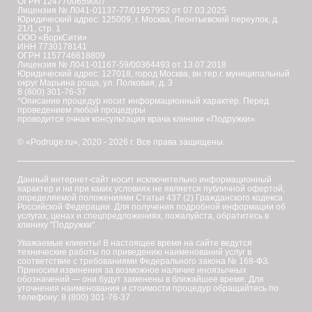
ОГРН 1247700659007
Лицензия № Л041-01137-77/01957952 от 07.03.2025
Юридический адрес: 125009, г. Москва, Леонтьевский переулок, д.
21/1, стр. 1
ООО «ВоркСити»
ИНН 7730178141
ОГРН 1157746618809
Лицензия № Л041-01167-59/00364493 от 13.07.2018
Юридический адрес: 127018, город Москва, вн.тер.г. муниципальный
округ Марьина роща, ул. Полковая, д. 3
8 (800) 301-76-37
*Описание процедур носит информационный характер. Перед
проведением любой процедуры
проводится очная консультация врача клиники «Подружки».
© «Podruge.ru», 2020 - 2026 г. Все права защищены.
Данный интернет-сайт носит исключительно информационный
характер и ни при каких условиях не является публичной офертой,
определяемой положениями Статьи 437 (2) Гражданского кодекса
Российской Федерации. Для получения подробной информации об
услугах, ценах и спецпредложениях, пожалуйста, обратитесь в
клинику "Подружки".
Уважаемые клиенты! В настоящее время на сайте ведутся
технические работы по приведению наименований услуг в
соответствие с требованиями Федерального закона № 168-ФЗ.
Приносим извинения за возможное наличие иноязычных
обозначений — они будут заменены в ближайшее время. Для
уточнения наименования и стоимости процедур обращайтесь по
телефону: 8 (800) 301-76-37