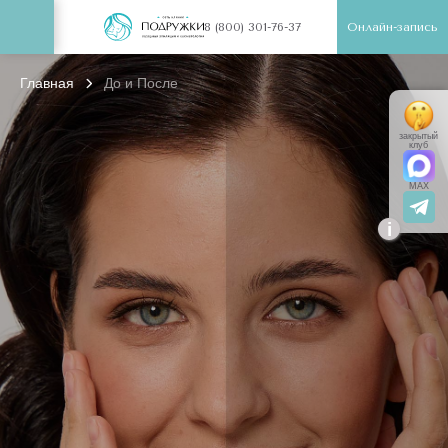
Онлайн-запись
8 (800) 301-76-37
Главная
До и После
закрытый
клуб
MAX
i