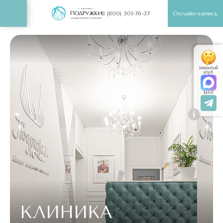
Онлайн-запись
8 (800) 301-76-37
закрытый
клуб
MAX
i
КЛИНИКА