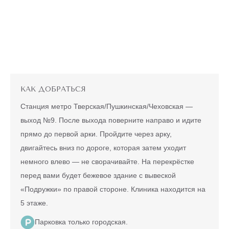
ЛАЗЕРНАЯ
ЭПИЛЯЦИЯ
"ВСЕ ТЕЛО"
Александритовый
лазер (ноги
22360 ₽
полностью,
4990 ₽
глубокое бикини,
подмышки, малая
зона) действует
для новых
клиентов
КАК ДОБРАТЬСЯ
до
5 ДНЕЙ
конца акции
Станция метро Тверская/Пушкинская/Чеховская —
выход №9. После выхода поверните направо и идите
МУЖЧИНАМ
ГИДРОПИЛИНГ
прямо до первой арки. Пройдите через арку,
БИОРЕВИТАЛИЗАЦИЯ
(HYDRAFACIAL)
ПО
двигайтесь вниз по дороге, которая затем уходит
АКЦИИ
БОТУЛИНОТЕРАПИЯ
M22/НОРДЛИС
немного влево — не сворачивайте. На перекрёстке
ЛАЗЕРНАЯ
(NORDLYS)
ЭПИЛЯЦИЯ ЛЮБОЙ
перед вами будет бежевое здание с вывеской
КОНТУРНАЯ
ФОТОЛЕЧЕНИЕ И
ЗОНЫ НА
«Подружки» по правой стороне. Клиника находится на
ПЛАСТИКА
ФОТООМОЛОЖЕНИЕ
АЛЕКСАНДРИТОВОМ
6990 ₽
5 этаже.
ЛАЗЕРЕ
500 ₽
МЕЗОТЕРАПИЯ
ПИЛИНГИ
Действует на любой лазер, на
Парковка только городская.
одиночную зону, для новых