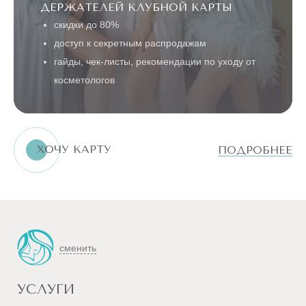
ДЕРЖАТЕЛЕЙ КЛУБНОЙ КАРТЫ
скидки до 80%
ШЕЯ
И
ЛИЦО
доступ к секретным распродажам
гайды, чек-листы, рекомендации по уходу от
РУКИ
косметологов
ТУЛОВИЩЕ
БИКИНИ
ХОЧУ КАРТУ
ПОДРОБНЕЕ
НОГИ
ТЕЛО
ВСЕ
ПРОЦЕДУРЫ
ДОПОЛНИТЕЛЬНЫЕ
сменить
УСЛУГИ