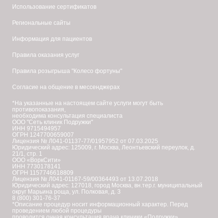
Использование сертификатов
Региональные сайты
Информация для пациентов
Правила оказания услуг
Правила розыгрыша "Колесо фортуны"
Согласие на общение в мессенджерах
*На указанные на настоящем сайте услуги могут быть
противопоказания,
необходима консультация специалиста
ООО "Сеть клиник Подружки"
ИНН 9715494957
ОГРН 1247700659007
Лицензия № Л041-01137-77/01957952 от 07.03.2025
Юридический адрес: 125009, г. Москва, Леонтьевский переулок, д.
21/1, стр. 1
ООО «ВоркСити»
ИНН 7730178141
ОГРН 1157746618809
Лицензия № Л041-01167-59/00364493 от 13.07.2018
Юридический адрес: 127018, город Москва, вн.тер.г. муниципальный
округ Марьина роща, ул. Полковая, д. 3
8 (800) 301-76-37
*Описание процедур носит информационный характер. Перед
проведением любой процедуры
проводится очная консультация врача клиники «Подружки».