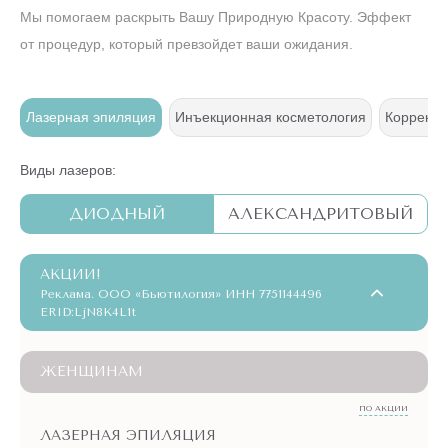
Мы помогаем раскрыть Вашу Природную Красоту. Эффект
от процедур, который превзойдет ваши ожидания.
ж
Лазерная эпиляция
Инъекционная косметология
Коррекци
Виды лазеров:
ДИОДНЫЙ
АЛЕКСАНДРИТОВЫЙ
АКЦИИ!
Реклама. ООО «Бьютилогия» ИНН 7751144496
ERID:LjN8K4L1t
ЖЕНЩИНАМ
ПО АКЦИИ
ЛАЗЕРНАЯ ЭПИЛЯЦИЯ