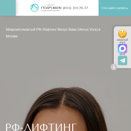
Онлайн-запись
8 (800) 301-76-37
Микроигольчатый РФ-Лифтинг Венус Вива (Venus Viva) в
Москве
закрытый
клуб
MAX
i
РФ-ЛИФТИНГ