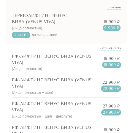
обновляется изнутри и дарит волшебный эффект
ПО АКЦИИ
омоложения снаружи!
ТЕРМОЛИФТИНГ ВЕНУС
16 900 ₽
ВИВА (VENUS VIVA)
Мы идем в ногу со временем: процедура РФ-лифтинга на
9 900 ₽
(Лицо полностью)
аппарате Венус Вива (Venus Viva) в клинике Подружки
до конца акции
5 ДНЕЙ
теперь стала доступна и нашим пациентам!
КЛУБНАЯ КАРТА
РФ-ЛИФТИНГ ВЕНУС ВИВА (VENUS
16 900 ₽
VIVA)
16 900 ₽
(Лицо полностью)
РФ-ЛИФТИНГ ВЕНУС ВИВА (VENUS
22 900 ₽
VIVA)
22 900 ₽
(Лицо полностью + шея)
РФ-ЛИФТИНГ ВЕНУС ВИВА (VENUS
27 900 ₽
VIVA)
27 900 ₽
(Лицо полностью + шея + декольте)
РФ-ЛИФТИНГ ВЕНУС ВИВА (VENUS
16 900 ₽