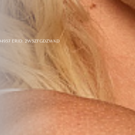
4957 ERID: 2W5ZFGDZWKD