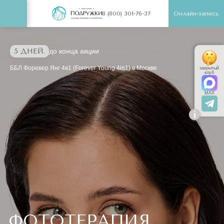
Онлайн-запись
8 (800) 301-76-37
5 ДНЕЙ.
до конца акции
ББЛ Форевер Янг 4в1 (Forever Young 4in1) в Москве
закрытый
клуб
MAX
i
ФОТОТЕРАПИЯ