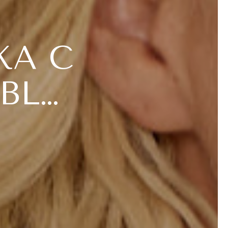
ЖА С
BL