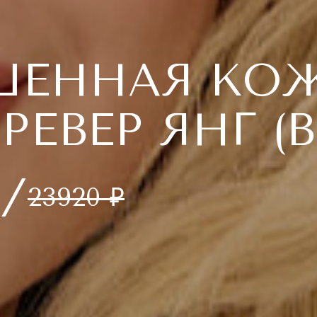
ШЕННАЯ КО
РЕВЕР ЯНГ (B
R YOUNG)
₽/
23920 ₽