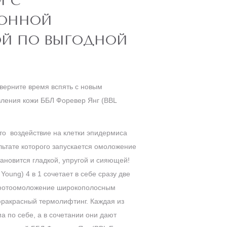
М С
ОННОЙ
Й ПО ВЫГОДНОЙ
верните время вспять с новым
вления кожи ББЛ Форевер Янг (BBL
то воздействие на клетки эпидермиса
ультате которого запускается омоложение
тановится гладкой, упругой и сияющей!
Young) 4 в 1 сочетает в себе сразу две
фотоомоложение широкополосным
ракрасный термолифтинг. Каждая из
 по себе, а в сочетании они дают