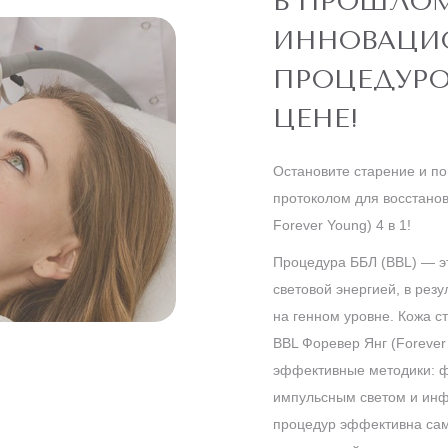
В ПРОШЛО
ИННОВАЦИ
ПРОЦЕДУРО
ЦЕНЕ!
Остановите старение и по
протоколом для восстано
Forever Young) 4 в 1!
Процедура ББЛ (BBL) — э
световой энергией, в рез
на генном уровне. Кожа с
BBL Форевер Янг (Forever 
эффективные методики: 
импульсным светом и инф
процедур эффективна сама