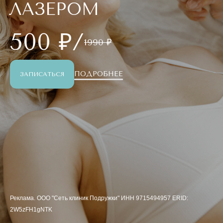
ЛАЗЕРОМ
500 ₽/
1990 ₽
ПОДРОБНЕЕ
ЗАПИСАТЬСЯ
Реклама. ООО "Сеть клиник Подружки" ИНН 9715494957 ERID:
2W5zFH1gNTK