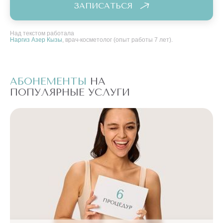
ЗАПИСАТЬСЯ
Над текстом работала
Наргиз Азер Кызы
, врач-косметолог (опыт работы 7 лет).
АБОНЕМЕНТЫ
НА
А
ПОПУЛЯРНЫЕ УСЛУГИ
П