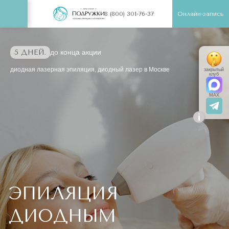
Онлайн-запись
8 (800) 301-76-37
5 ДНЕЙ.
до конца акции
диодная лазерная эпиляция, диодный лазер в Москве
закрытый
клуб
MAX
i
ЭПИЛЯЦИЯ
ДИОДНЫМ