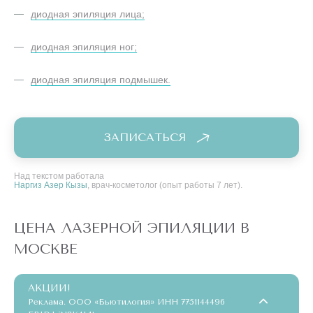
диодная эпиляция лица;
диодная эпиляция ног;
диодная эпиляция подмышек.
ЗАПИСАТЬСЯ
Над текстом работала
Наргиз Азер Кызы
, врач-косметолог (опыт работы 7 лет).
ЦЕНА ЛАЗЕРНОЙ ЭПИЛЯЦИИ В
МОСКВЕ
АКЦИИ!
Реклама. ООО «Бьютилогия» ИНН 7751144496