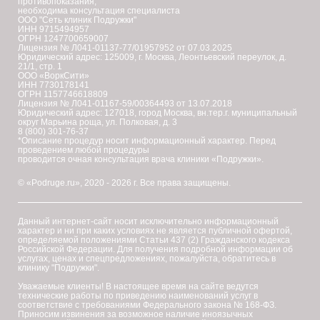
противопоказания,
необходима консультация специалиста
ООО "Сеть клиник Подружки"
ИНН 9715494957
ОГРН 1247700659007
Лицензия № Л041-01137-77/01957952 от 07.03.2025
Юридический адрес: 125009, г. Москва, Леонтьевский переулок, д.
21/1, стр. 1
ООО «ВоркСити»
ИНН 7730178141
ОГРН 1157746618809
Лицензия № Л041-01167-59/00364493 от 13.07.2018
Юридический адрес: 127018, город Москва, вн.тер.г. муниципальный
округ Марьина роща, ул. Полковая, д. 3
8 (800) 301-76-37
*Описание процедур носит информационный характер. Перед
проведением любой процедуры
проводится очная консультация врача клиники «Подружки».
© «Podruge.ru», 2020 - 2026 г. Все права защищены.
Данный интернет-сайт носит исключительно информационный
характер и ни при каких условиях не является публичной офертой,
определяемой положениями Статьи 437 (2) Гражданского кодекса
Российской Федерации. Для получения подробной информации об
услугах, ценах и спецпредложениях, пожалуйста, обратитесь в
клинику "Подружки".
Уважаемые клиенты! В настоящее время на сайте ведутся
технические работы по приведению наименований услуг в
соответствие с требованиями Федерального закона № 168-ФЗ.
Приносим извинения за возможное наличие иноязычных