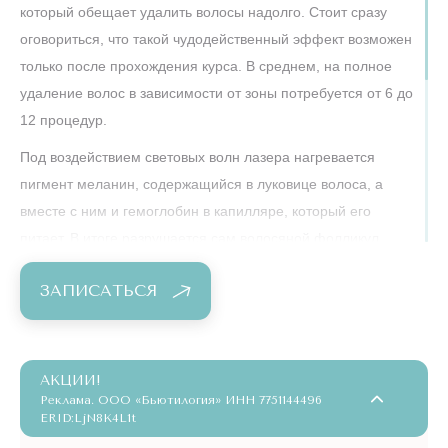
который обещает удалить волосы надолго. Стоит сразу
оговориться, что такой чудодейственный эффект возможен
только после прохождения курса. В среднем, на полное
удаление волос в зависимости от зоны потребуется от 6 до
12 процедур.
Под воздействием световых волн лазера нагревается
пигмент меланин, содержащийся в луковице волоса, а
вместе с ним и гемоглобин в капилляре, который его
питает. В итоге разрушается сам волосяной фолликул.
Через 10 – 15 дней после эпиляции волос выпадает и
ЗАПИСАТЬСЯ
больше никогда не вырастает на этом месте.
Вы можете убедиться в том, как это происходит, на
собственном опыте – и с приятной выгодой для бюджета! В
АКЦИИ!
руках наших квалифицированных врачей-косметологов вы
Реклама. ООО «Бьютилогия» ИНН 7751144496
будете в полной безопасности, надежные
ERID:LjN8K4L1t
сертифицированные аппараты будут бережны к вашей