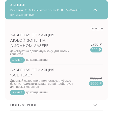
АКЦИИ!
Реклама. ООО «Бьютилогия» ИНН 7751144496
ERID:LjN8K4L1t
ПО АКЦИИ
ЛАЗЕРНАЯ ЭПИЛЯЦИЯ
ЛЮБОЙ ЗОНЫ НА
2790 ₽
ДИОДНОМ ЛАЗЕРЕ
500 ₽
действует на одиночную зону, для новых
клиентов
до конца акции
5 ДНЕЙ
ЛАЗЕРНАЯ ЭПИЛЯЦИЯ
"ВСЕ ТЕЛО"
11990 ₽
Диодный лазер (ноги полностью, глубокое
2990 ₽
бикини, подмышки, малая зона) - действует
для новых клиентов
до конца акции
5 ДНЕЙ
ПОПУЛЯРНОЕ