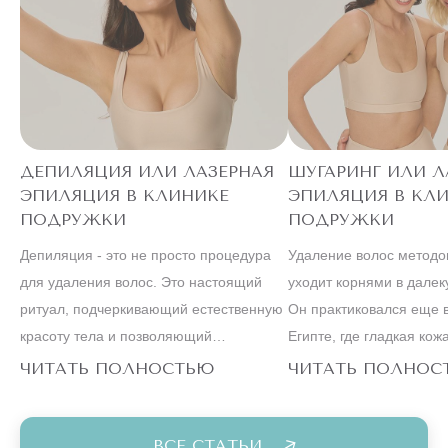
ЛАЗЕРЕ
АЛЕКСАНДРИТОВОМ
ТЕЛО" НА
ЭПИЛЯЦИЯ "ВСЕ
АКЦИЯ! ЛАЗЕРНАЯ
ДЕПИЛЯЦИЯ ИЛИ ЛАЗЕРНАЯ
ШУГАРИНГ ИЛИ Л
ПОПУЛЯРНОЕ
ЭПИЛЯЦИЯ В КЛИНИКЕ
ЭПИЛЯЦИЯ В КЛ
ПОДРУЖКИ
ПОДРУЖКИ
ШЕЯ
И
ЛИЦО
Депиляция - это не просто процедура
Удаление волос методо
для удаления волос. Это настоящий
уходит корнями в далек
РУКИ
ритуал, подчеркивающий естественную
Он практиковался еще 
красоту тела и позволяющий
Египте, где гладкая кож
ТУЛОВИЩЕ
чувствовать себя уверенно и
обязательным атрибуто
ЧИТАТЬ ПОЛНОСТЬЮ
ЧИТАТЬ ПОЛНОС
БИКИНИ
комфортно в любой ситуации.
красоты, а наличие вол
считалось крайне непр
НОГИ
ВСЕ СТАТЬИ