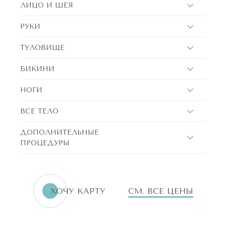
ЛИЦО И ШЕЯ
РУКИ
ТУЛОВИЩЕ
БИКИНИ
НОГИ
ВСЕ ТЕЛО
ДОПОЛНИТЕЛЬНЫЕ
ПРОЦЕДУРЫ
ERID:LjN8K4L1t
7751144496
ИНН
ХОЧУ КАРТУ
СМ. ВСЕ ЦЕНЫ
«Бьютилогия»
Реклама. ООО
АКЦИИ!