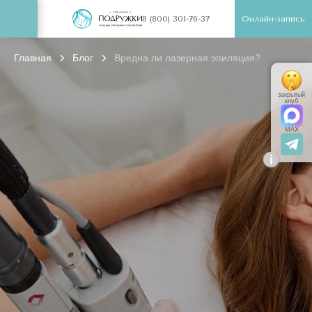
Онлайн-запись
8 (800) 301-76-37
Главная
Блог
Вредна ли лазерная эпиляция?
закрытый
клуб
MAX
i