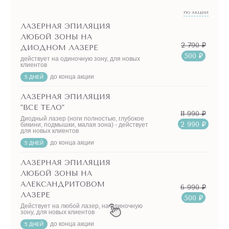
коже и беспощадны к волоскам, а специальные
ПО АКЦИИ
предложения и программа лояльности позаботятся о
ЛАЗЕРНАЯ ЭПИЛЯЦИЯ
кошельке. Попробуйте!
ЛЮБОЙ ЗОНЫ НА
2 790 ₽
ДИОДНОМ ЛАЗЕРЕ
500 ₽
действует на одиночную зону, для новых
клиентов
до конца акции
5 ДНЕЙ
ЛАЗЕРНАЯ ЭПИЛЯЦИЯ
"ВСЕ ТЕЛО"
11 990 ₽
Диодный лазер (ноги полностью, глубокое
2 990 ₽
бикини, подмышки, малая зона) - действует
для новых клиентов
до конца акции
5 ДНЕЙ
ЛАЗЕРНАЯ ЭПИЛЯЦИЯ
ЛЮБОЙ ЗОНЫ НА
АЛЕКСАНДРИТОВОМ
6 990 ₽
ЛАЗЕРЕ
500 ₽
Действует на любой лазер, на одиночную
зону, для новых клиентов
до конца акции
5 ДНЕЙ