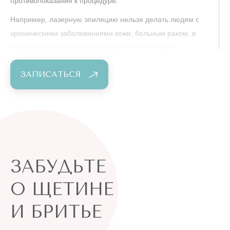
противопоказания к процедуре.
Например, лазерную эпиляцию нельзя делать людям с
хроническими заболеваниями кожи, больным раком, в
период обострения инфекционных заболеваний,
диабетикам.
ЗАПИСАТЬСЯ
Беременным девушкам также лучше оставить
эффективную процедуру на послеродовой период. Точных
противопоказаний при беременности нет, но авторитетные
гинекологи советуют не рисковать.
Кроме этого, лазерная эпиляция подразумевает под собой
несколько обязательных правил, пренебрежение которыми
ЗАБУДЬТЕ
часто приводит к ожогам, раздражению и даже рубцам.
Например, перед процедурой нельзя загорать ни на улице,
О ЩЕТИНЕ
ни в солярии, а также наносить автозагар. Дело в том, что в
И БРИТЬЕ
загорелой коже наблюдается высокий уровень меланина,
поэтому под действием лазера он так же, как и в волосе,