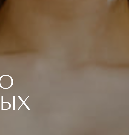
О
НЫХ