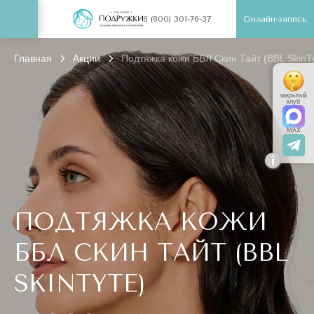
Онлайн-запись
8 (800) 301-76-37
Главная
Акции
Подтяжка кожи ББЛ Скин Тайт (BBL SkinTy
закрытый
клуб
MAX
i
ПОДТЯЖКА КОЖИ
ББЛ СКИН ТАЙТ (BBL
SKINTYTE)