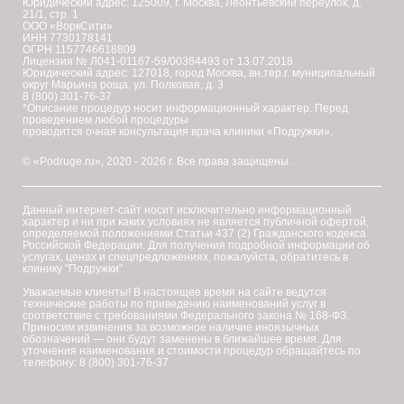
Юридический адрес: 125009, г. Москва, Леонтьевский переулок, д.
21/1, стр. 1
ООО «ВоркСити»
ИНН 7730178141
ОГРН 1157746618809
Лицензия № Л041-01167-59/00364493 от 13.07.2018
Юридический адрес: 127018, город Москва, вн.тер.г. муниципальный
округ Марьина роща, ул. Полковая, д. 3
8 (800) 301-76-37
*Описание процедур носит информационный характер. Перед
проведением любой процедуры
проводится очная консультация врача клиники «Подружки».
© «Podruge.ru», 2020 - 2026 г. Все права защищены.
Данный интернет-сайт носит исключительно информационный
характер и ни при каких условиях не является публичной офертой,
определяемой положениями Статьи 437 (2) Гражданского кодекса
Российской Федерации. Для получения подробной информации об
услугах, ценах и спецпредложениях, пожалуйста, обратитесь в
клинику "Подружки".
Уважаемые клиенты! В настоящее время на сайте ведутся
технические работы по приведению наименований услуг в
соответствие с требованиями Федерального закона № 168-ФЗ.
Приносим извинения за возможное наличие иноязычных
обозначений — они будут заменены в ближайшее время. Для
уточнения наименования и стоимости процедур обращайтесь по
телефону: 8 (800) 301-76-37