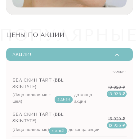
ПОПУЛЯРНЫЕ
ЦЕНЫ ПО АКЦИИ
АКЦИИ!
ПО АКЦИИ
ББЛ СКИН ТАЙТ (BBL
SKINTYTE)
19 920 ₽
15 936 ₽
(Лицо полностью +
до конца
5 ДНЕЙ
шея)
акции
ББЛ СКИН ТАЙТ (BBL
15 920 ₽
SKINTYTE)
12 736 ₽
(Лицо полностью)
до конца акции
5 ДНЕЙ