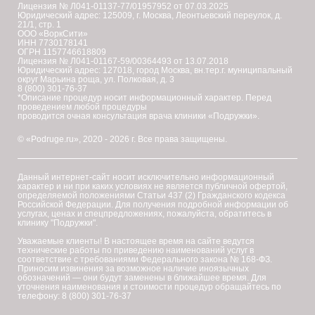
Лицензия № Л041-01137-77/01957952 от 07.03.2025
Юридический адрес: 125009, г. Москва, Леонтьевский переулок, д.
21/1, стр. 1
ООО «ВоркСити»
ИНН 7730178141
ОГРН 1157746618809
Лицензия № Л041-01167-59/00364493 от 13.07.2018
Юридический адрес: 127018, город Москва, вн.тер.г. муниципальный
округ Марьина роща, ул. Полковая, д. 3
8 (800) 301-76-37
*Описание процедур носит информационный характер. Перед
проведением любой процедуры
проводится очная консультация врача клиники «Подружки».
© «Podruge.ru», 2020 - 2026 г. Все права защищены.
Данный интернет-сайт носит исключительно информационный
характер и ни при каких условиях не является публичной офертой,
определяемой положениями Статьи 437 (2) Гражданского кодекса
Российской Федерации. Для получения подробной информации об
услугах, ценах и спецпредложениях, пожалуйста, обратитесь в
клинику "Подружки".
Уважаемые клиенты! В настоящее время на сайте ведутся
технические работы по приведению наименований услуг в
соответствие с требованиями Федерального закона № 168-ФЗ.
Приносим извинения за возможное наличие иноязычных
обозначений — они будут заменены в ближайшее время. Для
уточнения наименования и стоимости процедур обращайтесь по
телефону: 8 (800) 301-76-37