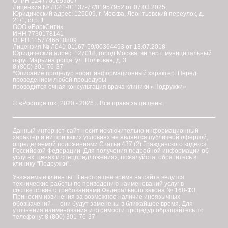
ОГРН 1247700659007
Лицензия № Л041-01137-77/01957952 от 07.03.2025
Юридический адрес: 125009, г. Москва, Леонтьевский переулок, д.
21/1, стр. 1
ООО «ВоркСити»
ИНН 7730178141
ОГРН 1157746618809
Лицензия № Л041-01167-59/00364493 от 13.07.2018
Юридический адрес: 127018, город Москва, вн.тер.г. муниципальный
округ Марьина роща, ул. Полковая, д. 3
8 (800) 301-76-37
*Описание процедур носит информационный характер. Перед
проведением любой процедуры
проводится очная консультация врача клиники «Подружки».
© «Podruge.ru», 2020 - 2026 г. Все права защищены.
Данный интернет-сайт носит исключительно информационный
характер и ни при каких условиях не является публичной офертой,
определяемой положениями Статьи 437 (2) Гражданского кодекса
Российской Федерации. Для получения подробной информации об
услугах, ценах и спецпредложениях, пожалуйста, обратитесь в
клинику "Подружки".
Уважаемые клиенты! В настоящее время на сайте ведутся
технические работы по приведению наименований услуг в
соответствие с требованиями Федерального закона № 168-ФЗ.
Приносим извинения за возможное наличие иноязычных
обозначений — они будут заменены в ближайшее время. Для
уточнения наименования и стоимости процедур обращайтесь по
телефону: 8 (800) 301-76-37