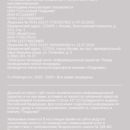
противопоказания,
необходима консультация специалиста
ООО "Сеть клиник Подружки"
ИНН 9715494957
ОГРН 1247700659007
Лицензия № Л041-01137-77/01957952 от 07.03.2025
Юридический адрес: 125009, г. Москва, Леонтьевский переулок, д.
21/1, стр. 1
ООО «ВоркСити»
ИНН 7730178141
ОГРН 1157746618809
Лицензия № Л041-01167-59/00364493 от 13.07.2018
Юридический адрес: 127018, город Москва, вн.тер.г. муниципальный
округ Марьина роща, ул. Полковая, д. 3
8 (800) 301-76-37
*Описание процедур носит информационный характер. Перед
проведением любой процедуры
проводится очная консультация врача клиники «Подружки».
© «Podruge.ru», 2020 - 2026 г. Все права защищены.
Данный интернет-сайт носит исключительно информационный
характер и ни при каких условиях не является публичной офертой,
определяемой положениями Статьи 437 (2) Гражданского кодекса
Российской Федерации. Для получения подробной информации об
услугах, ценах и спецпредложениях, пожалуйста, обратитесь в
клинику "Подружки".
Уважаемые клиенты! В настоящее время на сайте ведутся
технические работы по приведению наименований услуг в
соответствие с требованиями Федерального закона № 168-ФЗ.