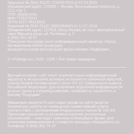
Лицензия № Л041-01137-77/01957952 от 07.03.2025
Юридический адрес: 125009, г. Москва, Леонтьевский переулок, д.
21/1, стр. 1
ООО «ВоркСити»
ИНН 7730178141
ОГРН 1157746618809
Лицензия № Л041-01167-59/00364493 от 13.07.2018
Юридический адрес: 127018, город Москва, вн.тер.г. муниципальный
округ Марьина роща, ул. Полковая, д. 3
8 (800) 301-76-37
*Описание процедур носит информационный характер. Перед
проведением любой процедуры
проводится очная консультация врача клиники «Подружки».
© «Podruge.ru», 2020 - 2026 г. Все права защищены.
Данный интернет-сайт носит исключительно информационный
характер и ни при каких условиях не является публичной офертой,
определяемой положениями Статьи 437 (2) Гражданского кодекса
Российской Федерации. Для получения подробной информации об
услугах, ценах и спецпредложениях, пожалуйста, обратитесь в
клинику "Подружки".
Уважаемые клиенты! В настоящее время на сайте ведутся
технические работы по приведению наименований услуг в
соответствие с требованиями Федерального закона № 168-ФЗ.
Приносим извинения за возможное наличие иноязычных
обозначений — они будут заменены в ближайшее время. Для
уточнения наименования и стоимости процедур обращайтесь по
телефону: 8 (800) 301-76-37