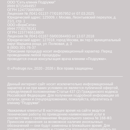
ООО "Сеть клиник Подружки"
ИНН 9715494957
ОГРН 1247700659007
Лицензия № Л041-01137-77/01957952 от 07.03.2025
Юридический адрес: 125009, г. Москва, Леонтьевский переулок, д.
21/1, стр. 1
ООО «ВоркСити»
ИНН 7730178141
ОГРН 1157746618809
Лицензия № Л041-01167-59/00364493 от 13.07.2018
Юридический адрес: 127018, город Москва, вн.тер.г. муниципальный
округ Марьина роща, ул. Полковая, д. 3
8 (800) 301-76-37
*Описание процедур носит информационный характер. Перед
проведением любой процедуры
проводится очная консультация врача клиники «Подружки».
© «Podruge.ru», 2020 - 2026 г. Все права защищены.
Данный интернет-сайт носит исключительно информационный
характер и ни при каких условиях не является публичной офертой,
определяемой положениями Статьи 437 (2) Гражданского кодекса
Российской Федерации. Для получения подробной информации об
услугах, ценах и спецпредложениях, пожалуйста, обратитесь в
клинику "Подружки".
Уважаемые клиенты! В настоящее время на сайте ведутся
технические работы по приведению наименований услуг в
соответствие с требованиями Федерального закона № 168-ФЗ.
Приносим извинения за возможное наличие иноязычных
обозначений — они будут заменены в ближайшее время. Для
уточнения наименования и стоимости процедур обращайтесь по