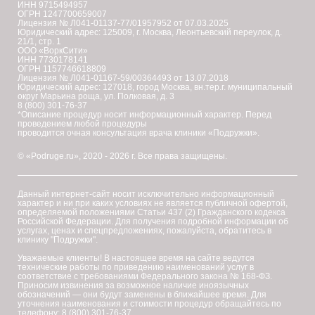
ИНН 9715494957
ОГРН 1247700659007
Лицензия № Л041-01137-77/01957952 от 07.03.2025
Юридический адрес: 125009, г. Москва, Леонтьевский переулок, д.
21/1, стр. 1
ООО «ВоркСити»
ИНН 7730178141
ОГРН 1157746618809
Лицензия № Л041-01167-59/00364493 от 13.07.2018
Юридический адрес: 127018, город Москва, вн.тер.г. муниципальный
округ Марьина роща, ул. Полковая, д. 3
8 (800) 301-76-37
*Описание процедур носит информационный характер. Перед
проведением любой процедуры
проводится очная консультация врача клиники «Подружки».
© «Podruge.ru», 2020 - 2026 г. Все права защищены.
Данный интернет-сайт носит исключительно информационный
характер и ни при каких условиях не является публичной офертой,
определяемой положениями Статьи 437 (2) Гражданского кодекса
Российской Федерации. Для получения подробной информации об
услугах, ценах и спецпредложениях, пожалуйста, обратитесь в
клинику "Подружки".
Уважаемые клиенты! В настоящее время на сайте ведутся
технические работы по приведению наименований услуг в
соответствие с требованиями Федерального закона № 168-ФЗ.
Приносим извинения за возможное наличие иноязычных
обозначений — они будут заменены в ближайшее время. Для
уточнения наименования и стоимости процедур обращайтесь по
телефону: 8 (800) 301-76-37