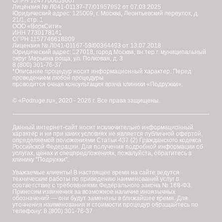
ОГРН 1247700659007
Лицензия № Л041-01137-77/01957952 от 07.03.2025
Юридический адрес: 125009, г. Москва, Леонтьевский переулок, д.
21/1, стр. 1
ООО «ВоркСити»
ИНН 7730178141
ОГРН 1157746618809
Лицензия № Л041-01167-59/00364493 от 13.07.2018
Юридический адрес: 127018, город Москва, вн.тер.г. муниципальный
округ Марьина роща, ул. Полковая, д. 3
8 (800) 301-76-37
*Описание процедур носит информационный характер. Перед
проведением любой процедуры
проводится очная консультация врача клиники «Подружки».
© «Podruge.ru», 2020 - 2026 г. Все права защищены.
Данный интернет-сайт носит исключительно информационный
характер и ни при каких условиях не является публичной офертой,
определяемой положениями Статьи 437 (2) Гражданского кодекса
Российской Федерации. Для получения подробной информации об
услугах, ценах и спецпредложениях, пожалуйста, обратитесь в
клинику "Подружки".
Уважаемые клиенты! В настоящее время на сайте ведутся
технические работы по приведению наименований услуг в
соответствие с требованиями Федерального закона № 168-ФЗ.
Приносим извинения за возможное наличие иноязычных
обозначений — они будут заменены в ближайшее время. Для
уточнения наименования и стоимости процедур обращайтесь по
телефону: 8 (800) 301-76-37