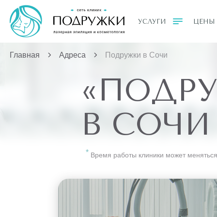
УСЛУГИ
ЦЕНЫ
Главная
Адреса
Подружки в Сочи
«ПОДР
В СОЧИ
Время работы клиники может меняться