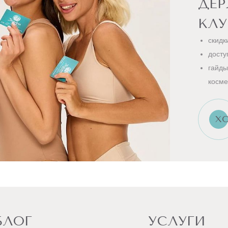
ДЕ
КЛУ
скидк
досту
гайды
косме
ХО
БЛОГ
УСЛУГИ