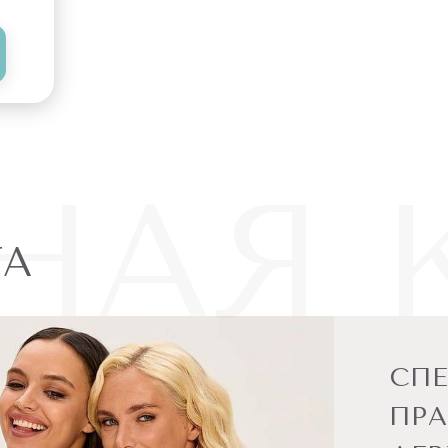
НАЯ 
ТА
СП
ПРА