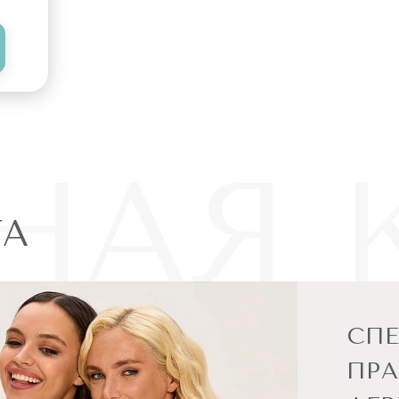
НАЯ 
ТА
СП
ПРА