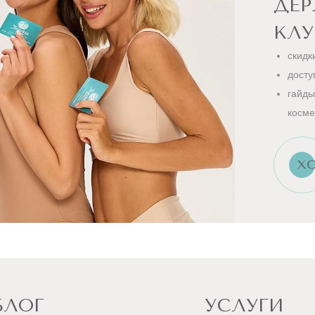
ДЕ
КЛУ
скидк
досту
гайды
косме
ХО
БЛОГ
УСЛУГИ