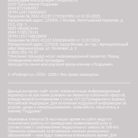
необходима консультация специалиста
ООО "Сеть клиник Подружки"
ИНН 9715494957
ОГРН 1247700659007
Лицензия № Л041-01137-77/01957952 от 07.03.2025
Юридический адрес: 125009, г. Москва, Леонтьевский переулок, д.
21/1, стр. 1
ООО «ВоркСити»
ИНН 7730178141
ОГРН 1157746618809
Лицензия № Л041-01167-59/00364493 от 13.07.2018
Юридический адрес: 127018, город Москва, вн.тер.г. муниципальный
округ Марьина роща, ул. Полковая, д. 3
8 (800) 301-76-37
*Описание процедур носит информационный характер. Перед
проведением любой процедуры
проводится очная консультация врача клиники «Подружки».
© «Podruge.ru», 2020 - 2026 г. Все права защищены.
Данный интернет-сайт носит исключительно информационный
характер и ни при каких условиях не является публичной офертой,
определяемой положениями Статьи 437 (2) Гражданского кодекса
Российской Федерации. Для получения подробной информации об
услугах, ценах и спецпредложениях, пожалуйста, обратитесь в
клинику "Подружки".
Уважаемые клиенты! В настоящее время на сайте ведутся
технические работы по приведению наименований услуг в
соответствие с требованиями Федерального закона № 168-ФЗ.
Приносим извинения за возможное наличие иноязычных
обозначений — они будут заменены в ближайшее время. Для