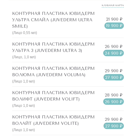
КЛУБНАЯ КАРТА
версией себя быстро и безопасно?
КОНТУРНАЯ ПЛАСТИКА ЮВИДЕРМ
Клиника “Подружки” обладает большим опытом в области
21 900 ₽
УЛЬТРА СМАЙЛ (JUVEDERM ULTRA
19 900 ₽
SMILE)
контурной пластики, а наши профессиональные врачи-
(Лицо 0,55 мл)
косметологи заботятся не только о том, чтобы получить
шикарный эстетический результат, но и сделать процедуру
КОНТУРНАЯ ПЛАСТИКА ЮВИДЕРМ
26 900 ₽
УЛЬТРА 3 (JUVEDERM ULTRA 3)
для вас максимально комфортной и безопасной!
24 900 ₽
(Лицо, 1,0 мл)
КОНТУРНАЯ ПЛАСТИКА ЮВИДЕРМ
29 900 ₽
ВОЛЮМА (JUVEDERM VOLUMA)
27 900 ₽
(Лицо 1,0 мл)
КОНТУРНАЯ ПЛАСТИКА ЮВИДЕРМ
28 900 ₽
ВОЛИФТ (JUVEDERM VOLIFT)
26 900 ₽
(Лицо 1,0 мл)
КОНТУРНАЯ ПЛАСТИКА ЮВИДЕРМ
29 900 ₽
ВОЛАЙТ (JUVEDERM VOLITE)
27 900 ₽
(Лицо 1,0 мл)