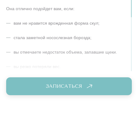
Она отлично подойдет вам, если:
вам не нравится врожденная форма скул;
стала заметной носослезная борозда;
вы отмечаете недостаток объема, запавшие щеки.
вы резко потеряли вес.
Всего одна процедура способна вернуть молодой вид и
ЗАПИСАТЬСЯ
свежесть вашему лицу.
Контурная пластика скул гиалуроновой кислотой – метод
комфортный и безопасный по многим причинам. Во-
первых, состав, гиалуроновая кислота – естественное для
нашего организма вещество и риск аллергических реакций
критично мал. Во-вторых, в отличие от хирургического