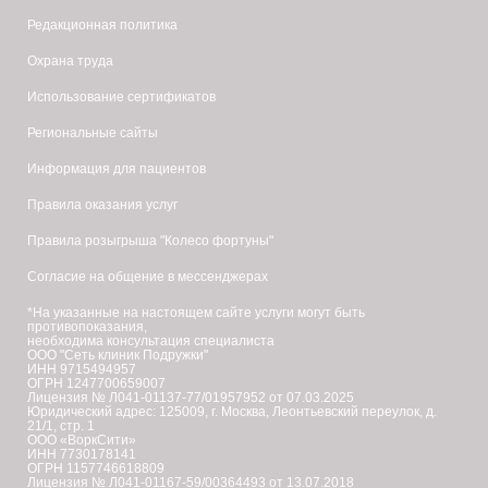
Редакционная политика
Охрана труда
Использование сертификатов
Региональные сайты
Информация для пациентов
Правила оказания услуг
Правила розыгрыша "Колесо фортуны"
Согласие на общение в мессенджерах
*На указанные на настоящем сайте услуги могут быть
противопоказания,
необходима консультация специалиста
ООО "Сеть клиник Подружки"
ИНН 9715494957
ОГРН 1247700659007
Лицензия № Л041-01137-77/01957952 от 07.03.2025
Юридический адрес: 125009, г. Москва, Леонтьевский переулок, д.
21/1, стр. 1
ООО «ВоркСити»
ИНН 7730178141
ОГРН 1157746618809
Лицензия № Л041-01167-59/00364493 от 13.07.2018