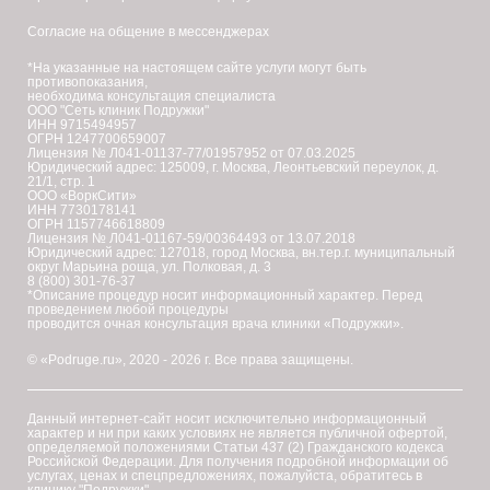
специфические свойства препарата: его биодеградация
Согласие на общение в мессенджерах
носит плавный и равномерный характер, поскольку участки
*На указанные на настоящем сайте услуги могут быть
с однократной степенью сшивания обеспечивают легкость
противопоказания,
необходима консультация специалиста
введения, высочайшую пластичность, а участки с
ООО "Сеть клиник Подружки"
ИНН 9715494957
двукратной связью определяют длительный результат.
ОГРН 1247700659007
Лицензия № Л041-01137-77/01957952 от 07.03.2025
Юридический адрес: 125009, г. Москва, Леонтьевский переулок, д.
Эффект от введения Белотеро сохраняется до 9 мес. Так
21/1, стр. 1
ООО «ВоркСити»
же наличие в структуре препарата зон с различной
ИНН 7730178141
ОГРН 1157746618809
плотностью обеспечивает равномерное распределение
Лицензия № Л041-01167-59/00364493 от 13.07.2018
Юридический адрес: 127018, город Москва, вн.тер.г. муниципальный
препарата в дерме с учетом естественной неоднородности
округ Марьина роща, ул. Полковая, д. 3
8 (800) 301-76-37
дермальных структур и объясняет отсутствие миграции
*Описание процедур носит информационный характер. Перед
проведением любой процедуры
геля.Несмотря на столь сложный технологический процесс,
проводится очная консультация врача клиники «Подружки».
химическая модификация молекулы гиалуроновой кислоты
© «Podruge.ru», 2020 - 2026 г. Все права защищены.
при производстве Белотеро минимальна – менее 1% при
длине цепочки 1000 КД. Это, а также высокая степень
Данный интернет-сайт носит исключительно информационный
характер и ни при каких условиях не является публичной офертой,
очистки (среднее содержание остаточного белка в
определяемой положениями Статьи 437 (2) Гражданского кодекса
Российской Федерации. Для получения подробной информации об
Белотеро составляет около 28 мкг/мл, а эндотоксинов –
услугах, ценах и спецпредложениях, пожалуйста, обратитесь в