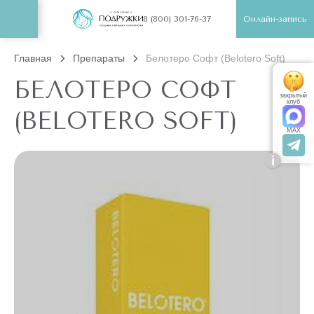
Онлайн-запись
8 (800) 301-76-37
Главная
Препараты
Белотеро Софт (Belotero Soft)
БЕЛОТЕРО СОФТ
закрытый
клуб
(BELOTERO SOFT)
MAX
i