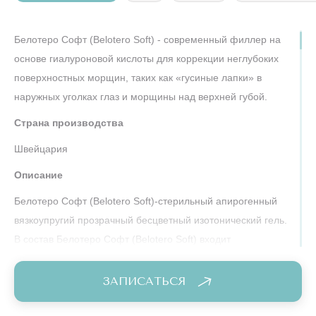
Белотеро Софт (Belotero Soft) - современный филлер на
основе гиалуроновой кислоты для коррекции неглубоких
поверхностных морщин, таких как «гусиные лапки» в
наружных уголках глаз и морщины над верхней губой.
Страна производства
Швейцария
Описание
Белотеро Софт (Belotero Soft)-стерильный апирогенный
вязкоупругий прозрачный бесцветный изотонический гель.
В состав Белотеро Софт (Belotero Soft) входит
перекрестносшитый гиалуронат натрия биоферментного
происхождения.
ЗАПИСАТЬСЯ
Меры предосторожности
Перекрестносшитый
Белотеро